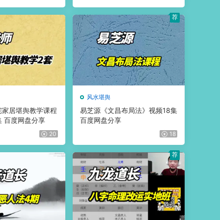
荐
风水堪舆
宅家居堪舆教学课程
易芝源《文昌布局法》视频18集
2集 百度网盘分享
百度网盘分享
20
18
荐