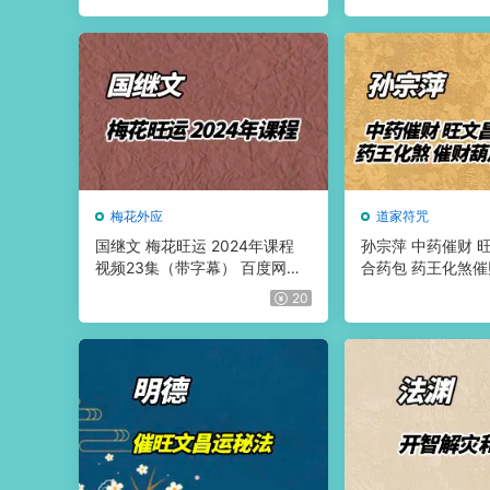
梅花外应
道家符咒
国继文 梅花旺运 2024年课程
孙宗萍 中药催财 
视频23集（带字幕） 百度网盘
合药包 药王化煞催
分享
加持等 视频2集+
20
分享