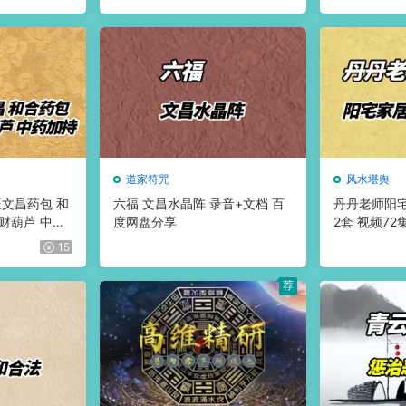
道家符咒
风水堪舆
旺文昌药包 和
六福 文昌水晶阵 录音+文档 百
丹丹老师阳
财葫芦 中药
度网盘分享
2套 视频7
文档 百度网盘
15
荐