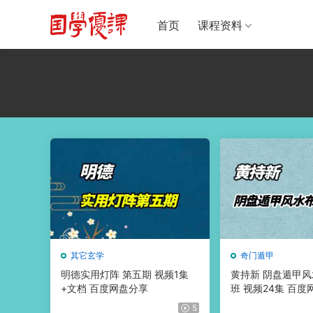
首页
课程资料
其它玄学
奇门遁甲
明德实用灯阵 第五期 视频1集
黄持新 阴盘遁甲
+文档 百度网盘分享
班 视频24集 百度
5