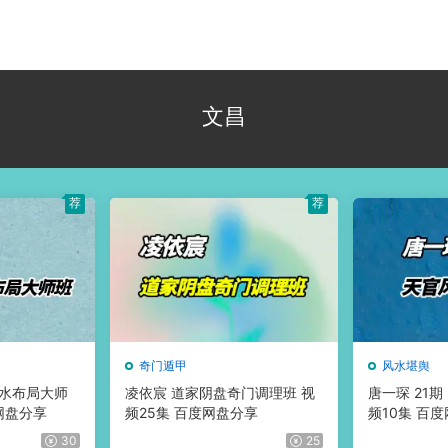
文昌
荐
荐
奇门遁甲
风水堪舆
风水布局大师
凌依宸 道家阴盘奇门调理班 视
唐一琛 21
网盘分享
频25集 百度网盘分享
频10集 百
30
25