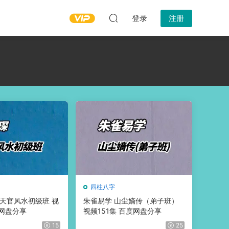
登录
注册
四柱八字
期 天官风水初级班 视
朱雀易学 山尘嫡传（弟子班）
度网盘分享
视频151集 百度网盘分享
15
25