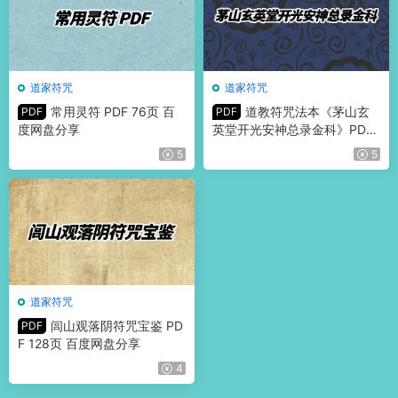
道家符咒
道家符咒
常用灵符 PDF 76页 百
道教符咒法本《茅山玄
PDF
PDF
度网盘分享
英堂开光安神总录金科》PDF
51页
5
5
道家符咒
闾山观落阴符咒宝鉴 PD
PDF
F 128页 百度网盘分享
4