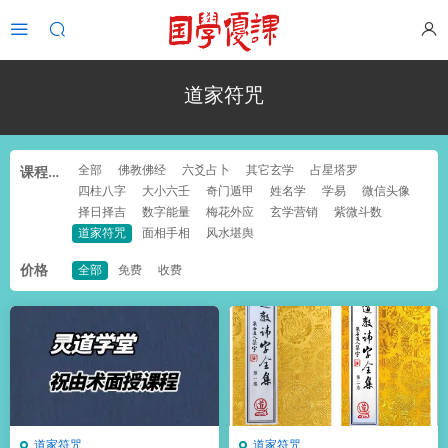
道家符咒
全部
佛教佛经
六爻占卜
其它玄学
占星塔罗
课程分
四柱八字
大小六壬
奇门遁甲
姓名学
学易
微信头像
类
择日择吉
数字能量
梅花外应
玄学营销
紫微斗数
道家符咒
面相手相
风水堪舆
价格
全部
免费
收费
道家符咒
道家符咒