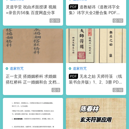
灵道学堂 祝由术面授课 视频
道教秘讳《道教讳字全
PDF
+录音共56集 百度网盘分享
集》讳字大全2册合集 PDF版
共192页
10
10
道家符咒
道家符咒
正一玄灵 搭婚姻桥科 求婚姻
无名之始 天师符箓 （线
PDF
搭红桥科 正一婚姻和合 文档
装书合并版）1、2、3册 PDF
资料13份
版 共163页
5
10