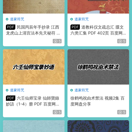
道家符咒
道家符咒
民国丙辰年手抄录 江西
道教科仪文疏总汇 牒文
PDF
PDF
龙虎山上清宫法本先天秘符 上
六类汇集 PDF 402页 百度网
中下3册
盘分享
5
5
道家符咒
道家符咒
六壬仙师宝录 仙師寶錄
徐鹤鸣祝由术禁法 视频2集 百
PDF
妙語（1-4）册 PDF 百度网盘
度网盘分享
分享
5
5