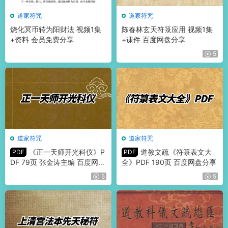
道家符咒
道家符咒
烧化冥币转为阳财法 视频1集
陈春林玄天符箓应用 视频1集
+资料 会员免费分享
+课件 百度网盘分享
5
道家符咒
道家符咒
《正一天师开光科仪》P
道教文疏《符箓表文大
PDF
PDF
DF 79页 张金涛主编 百度网盘
全》PDF 190页 百度网盘分享
分享
5
5