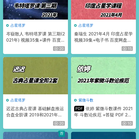
占星塔罗
占星塔罗
岑嶽散人 韦特塔罗课 第三期(2
秦瑞生 2021年4月 印度占星学
021年) 视频35集+课件 百度
视频39集+电子书 百度网盘分
网盘分享
享
20
15
占星塔罗
紫微斗数
迟迟古典占星课 基础解盘推运
依婷 紫微斗数课件 2021
PDF
合盘全阶课 2019和2021年两
年 斗数论疾厄 +答疑 PDF 242
期
页
20
10
荐