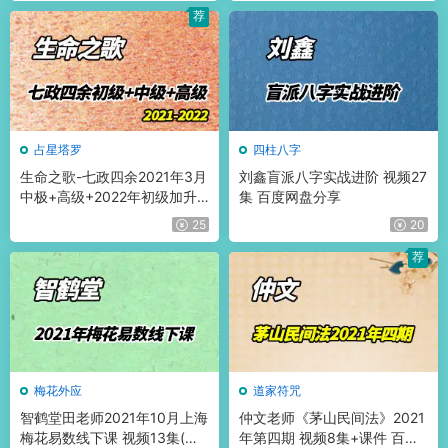
荐
占星塔罗
四柱八字
生命之歌-七政四余2021年3月
刘鑫盲派八字实战进阶 视频27
中极+高级+2022年初级加升
集 百度网盘分享
级班 共视频57集 百度网盘分
25
20
享
荐
梅花外应
道家符咒
智鹤堂田老师2021年10月上海
仲文老师《茅山民间法》2021
梅花易数线下课 视频13集(带
年第四期 视频8集+课件 百度