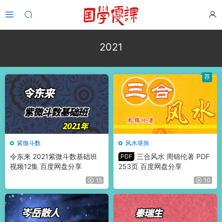
2021
荐
紫微斗数
风水堪舆
令东来 2021紫微斗数基础班
三合风水 周锦伦著 PDF
PDF
视频12集 百度网盘分享
253页 百度网盘分享
15
10