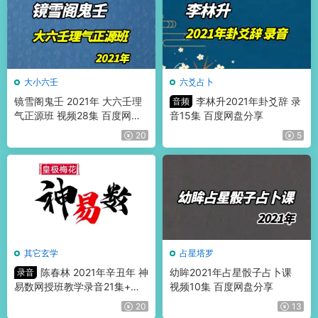
大小六壬
六爻占卜
镜雪阁鬼壬 2021年 大六壬理
李林升2021年卦爻辞 录
音频
气正源班 视频28集 百度网盘
音15集 百度网盘分享
分享
20
5
其它玄学
占星塔罗
陈春林 2021年辛丑年 神
幼眸2021年占星骰子占卜课
录音
易数网授班教学录音21集+讲
视频10集 百度网盘分享
义 百度网盘分享
20
13