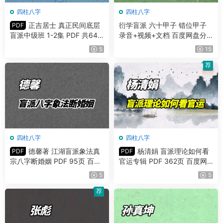
四柱八字
四柱八字
正吉居士 真正民间底层
衍学盲派 六十甲子 错位甲子
PDF
盲派中级班 1-2集 PDF 共644
录音+视频+文档 百度网盘分
页
享
5
15
荐
四柱八字
四柱八字
德馨著 江湖盲派象法真
杨清娟 盲派理论如何看
PDF
PDF
宗八字断婚姻 PDF 95页 百度
官运专辑 PDF 362页 百度网
网盘分享
盘分享
5
5
荐