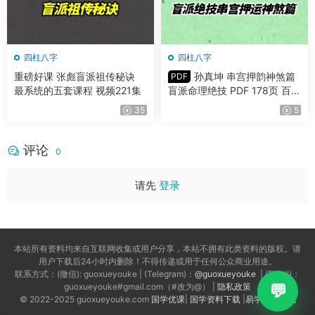
四柱八字
四柱八字
重磅好课 张彪盲派祖传秘诀
孙真坤 串宫押韵神煞篇
PDF
最系统的五套课程 视频221集
盲派命理绝技 PDF 178页 百度
网盘分享
35
5
评论
0
请先
登录
本站所有资料均来自互联网收集或用户分享，本站不拥有此类资料的版权。请
用户下载后24小时内删除！不得传递或用于任何公众商业用途。
联系方式：(微信): guoxueyouke | (Telegram)：
@guoxueyouke
| (Email)：
guoxueyouke#gmail.com（#改为@） |
隐私政策
© 2022-2025 guoxueyouke.com
国学优课
|
国学资料下载
|
易学资料下载