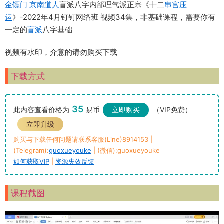
金镖门
京南道人
盲派八字内部理气派正宗《十二
串宫压
运
》-2022年4月钉钉网络班 视频34集，非基础课程，需要你有
一定的
盲派
八字基础
视频有水印，介意的请勿购买下载
下载方式
35
此内容查看价格为
易币
立即购买
（VIP免费）
立即升级
购买与下载任何问题请联系客服(Line)8914153 |
(Telegram):
guoxueyouke
| (微信):guoxueyouke
如何获取VIP
|
资源失效反馈
课程截图