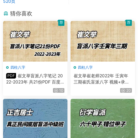
520页
猜你喜欢
荐
荐
四柱八字
四柱八字
崔文举盲派八字笔记 20
崔文举崔老师2022年 壬寅年
PDF
22-2023年 共21份PDF 百度
三期崔氏盲派八字 视频+录音2
网盘分享
0课
10
20