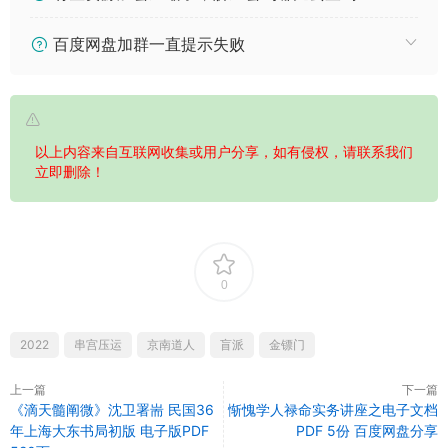
百度网盘加群一直提示失败
以上内容来自互联网收集或用户分享，如有侵权，请联系我们
立即删除！
0
2022
串宫压运
京南道人
盲派
金镖门
上一篇
下一篇
《滴天髓阐微》沈卫署耑 民国36
惭愧学人禄命实务讲座之电子文档
年上海大东书局初版 电子版PDF
PDF 5份 百度网盘分享