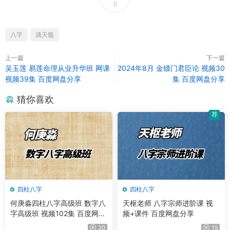
0
八字
滴天髓
上一篇
下一篇
吴玉莲 易莲命理从业升华班 网课
2024年8月 金镖门君臣论 视频30
视频39集 百度网盘分享
集 百度网盘分享
猜你喜欢
荐
四柱八字
四柱八字
何庚淼四柱八字高级班 数字八
天枢老师 八字宗师进阶课 视
字高级班 视频102集 百度网盘
频+课件 百度网盘分享
分享
20
15