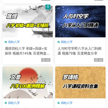
荐
四柱八字
四柱八字
晟煜四柱八字 初级+高级+实
人与时空学即八字从入门到精
操班 视频共145集 百度网盘分
通 视频79集 百度网盘分享
享
20
20
四柱八字
四柱八字