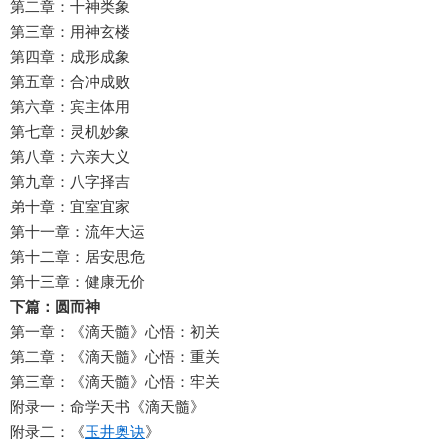
第二章：十神类象
第三章：用神玄楼
第四章：成形成象
第五章：合冲成败
第六章：宾主体用
第七章：灵机妙象
第八章：六亲大义
第九章：八字择吉
弟十章：宜室宜家
第十一章：流年大运
第十二章：居安思危
第十三章：健康无价
下篇：圆而神
第一章：《滴天髓》心悟：初关
第二章：《滴天髓》心悟：重关
第三章：《滴天髓》心悟：牢关
附录一：命学天书《滴天髓》
附录二：《
玉井奥诀
》