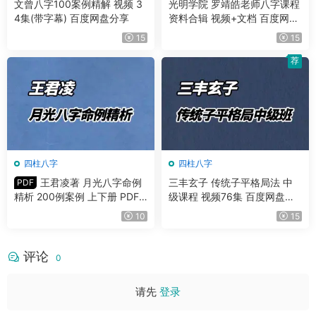
文曾八字100案例精解 视频 3
光明学院 罗靖皓老师八字课程
4集(带字幕) 百度网盘分享
资料合辑 视频+文档 百度网盘
分享
15
15
荐
四柱八字
四柱八字
王君凌著 月光八字命例
三丰玄子 传统子平格局法 中
PDF
精析 200例案例 上下册 PDF
级课程 视频76集 百度网盘分
共485页
享
10
15
评论
0
请先
登录