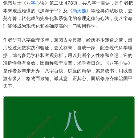
觉慧居士《
八字
心诀》第二版 478页，共八字一百诀，是作者把
本来艰涩难懂的《渊海子平》及《
滴天髓
》等经典诗赋歌诀，去
芜存菁，转化成为完备化和系统化的命理定律与心法，使八字命
理能够成为现代化和准确度高的一门实用科学。
作者研习八字命理多年，遍阅古今典籍，经历不少迷途之苦，最
后经过无数实践和验证，去芜存菁，自成一家。配合现代科学理
据，综合多元学科和客观分析，用以判断个人性格和命运，它的
准确性每有奇效，因而称颂于友辈，求学者日众。《八字心诀》
是作者多年来开办「八字百诀」讲座的精华，累篇成书，用以普
渡有缘人，格物而致知、诚其意、正其心、而后修身齐家治国平
天下。