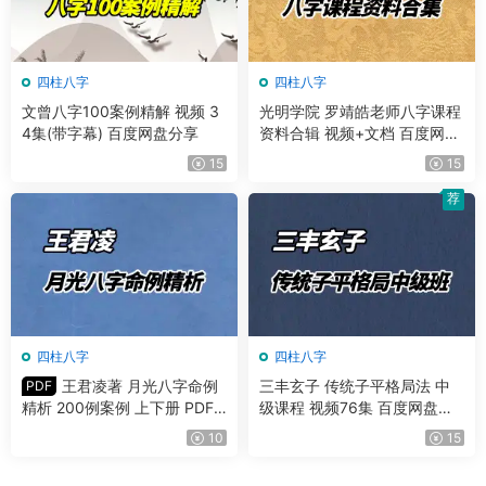
四柱八字
四柱八字
文曾八字100案例精解 视频 3
光明学院 罗靖皓老师八字课程
4集(带字幕) 百度网盘分享
资料合辑 视频+文档 百度网盘
分享
15
15
荐
四柱八字
四柱八字
王君凌著 月光八字命例
三丰玄子 传统子平格局法 中
PDF
精析 200例案例 上下册 PDF
级课程 视频76集 百度网盘分
共485页
享
10
15