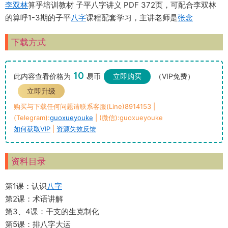
李双林
算乎培训教材 子平八字讲义 PDF 372页，可配合李双林
的算呼1-3期的子平
八字
课程配套学习，主讲老师是
张念
下载方式
10
此内容查看价格为
易币
立即购买
（VIP免费）
立即升级
购买与下载任何问题请联系客服(Line)8914153 |
(Telegram):
guoxueyouke
| (微信):guoxueyouke
如何获取VIP
|
资源失效反馈
资料目录
第1课：认识
八字
第2课：术语讲解
第3、4课：干支的生克制化
第5课：排八字大运