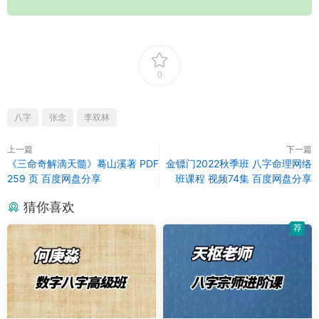
0
八字
张念
李双林
上一篇
下一篇
《三命奇解滴天髓》蓦山溪著 PDF
金镖门2022秋季班 八字命理网络
259 页 百度网盘分享
班课程 视频74集 百度网盘分享
猜你喜欢
荐