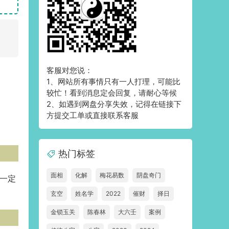
客服对您说：
1、网站所有事情只有一人打理，可能比
较忙！看到消息定会回复，请耐心等候
2、如遇到网盘分享失效，记得在链接下
方提交工单或直接联系客服
热门标签
面相
化解
梅花易数
阴盘奇门
一定
玄空
姓名学
2022
催财
择日
金锁玉关
陈春林
大六壬
案例