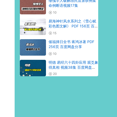
惭愧学人破解段氏盲派轶例集
命例断语视频17集
10
易海神针风水系列之《雪心赋
彩色图文解》 PDF 156页 百度
网盘分享
15
催福择日全书 蒋鸿冰著 PDF
256页 百度网盘分享
10
明德 易经六十四卦应用 观爻象
得真相 视频38集 百度网盘分
享
20