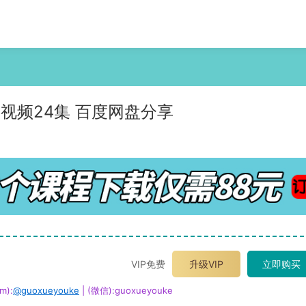
 视频24集 百度网盘分享
VIP免费
升级VIP
立即购买
m):
@guoxueyouke
| (微信):guoxueyouke