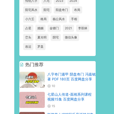
传统八字
八宅
2023
2024
阳宅风水
阳宅
阳盘奇门
布局
小六壬
格局
杨公风水
手相
占星
婚姻
金镖门
2021
李双林
峦头
夏光明
阴宅
微信头像
改运
罗盘
热门推荐
八字奇门遁甲 阴盘奇门 冯嘉铭
著 PDF 180页 百度网盘分享
10
七星山人传道-面相系列课程
视频15集 百度网盘分享
15