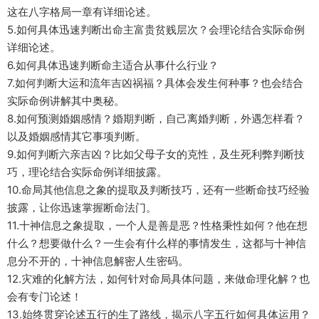
这在八字格局一章有详细论述。
5.如何具体迅速判断出命主富贵贫贱层次？会理论结合实际命例
详细论述。
6.如何具体迅速判断命主适合从事什么行业？
7.如何判断大运和流年吉凶祸福？具体会发生何种事？也会结合
实际命例讲解其中奥秘。
8.如何预测婚姻感情？婚期判断，自己离婚判断，外遇怎样看？
以及婚姻感情其它事项判断。
9.如何判断六亲吉凶？比如父母子女的克性，及生死利弊判断技
巧，理论结合实际命例详细披露。
10.命局其他信息之象的提取及判断技巧，还有一些断命技巧经验
披露，让你迅速掌握断命法门。
11.十神信息之象提取，一个人是善是恶？性格秉性如何？他在想
什么？想要做什么？一生会有什么样的事情发生，这都与十神信
息分不开的，十神信息解密人生密码。
12.灾难的化解方法，如何针对命局具体问题，来做命理化解？也
会有专门论述！
13.始终贯穿论述五行的生了路线，揭示八字五行如何具体运用？