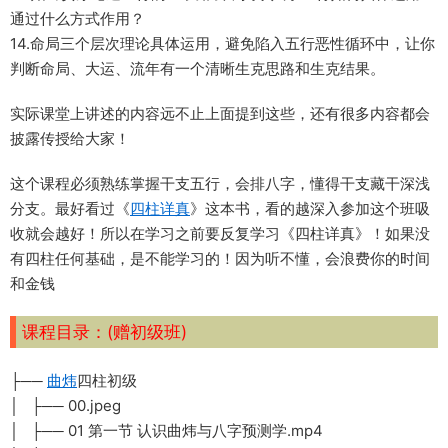
通过什么方式作用？
14.命局三个层次理论具体运用，避免陷入五行恶性循环中，让你
判断命局、大运、流年有一个清晰生克思路和生克结果。
实际课堂上讲述的内容远不止上面提到这些，还有很多内容都会
披露传授给大家！
这个课程必须熟练掌握干支五行，会排八字，懂得干支藏干深浅
分支。最好看过《
四柱详真
》这本书，看的越深入参加这个班吸
收就会越好！所以在学习之前要反复学习《四柱详真》！如果没
有四柱任何基础，是不能学习的！因为听不懂，会浪费你的时间
和金钱
课程目录：(赠初级班)
├──
曲炜
四柱初级
│ ├── 00.jpeg
│ ├── 01 第一节 认识曲炜与八字预测学.mp4