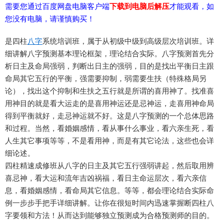
需要您通过百度网盘电脑客户端
下载到电脑后解压
才能观看，如
您没有电脑，请谨慎购买！
是四柱
八字
系统培训班，属于从初级中级到高级层次培训班。详
细讲解八字预测基本理论框架，理论结合实际。八字预测首先分
析日主及命局强弱，判断出日主的强弱，目的是找出平衡日主跟
命局其它五行的平衡，强需要抑制，弱需要生扶（特殊格局另
论），找出这个抑制和生扶之五行就是所谓的喜用神了。找准喜
用神目的就是看大运走的是喜用神运还是忌神运，走喜用神命局
得到平衡就好，走忌神运就不好。这是八字预测的一个总体思路
和过程。当然，看婚姻感情，看从事什么事业，看六亲生死，看
人生其它事项等等，不是看用神，而是有其它论法，这些也会详
细论述。
四柱精速成修班从八字的日主及其它五行强弱讲起，然后取用辨
喜忌神，看大运和流年吉凶祸福，看日主命运层次，看六亲信
息，看婚姻感情，看命局其它信息。等等，都会理论结合实际命
例一步步手把手详细讲解。让你在很短时间内迅速掌握断四柱八
字要领和方法！从而达到能够独立预测成为合格预测师的目的。