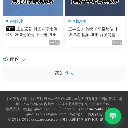
四柱八字
四柱八字
王君凌著 月光八字命例
三丰玄子 传统子平格局法 中
PDF
精析 200例案例 上下册 PDF
级课程 视频76集 百度网盘分
共485页
享
10
15
评论
0
请先
登录
本站所有资料均来自互联网收集或用户分享，本站不拥有此类资料的版权。请
用户下载后24小时内删除！不得传递或用于任何公众商业用途。
联系方式：(微信): guoxueyouke | (Telegram)：
@guoxueyouke
| (Email)：
guoxueyouke#gmail.com（#改为@） |
隐私政策
© 2022-2025 guoxueyouke.com
国学优课
|
国学资料下载
|
易学资料下载