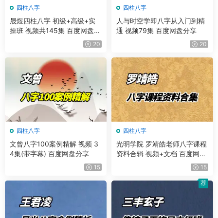
四柱八字
四柱八字
晟煜四柱八字 初级+高级+实
人与时空学即八字从入门到精
操班 视频共145集 百度网盘分
通 视频79集 百度网盘分享
享
20
20
四柱八字
四柱八字
文曾八字100案例精解 视频 3
光明学院 罗靖皓老师八字课程
4集(带字幕) 百度网盘分享
资料合辑 视频+文档 百度网盘
分享
15
15
荐