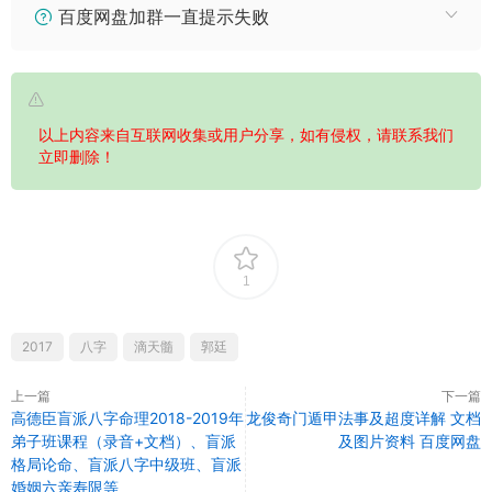
百度网盘加群一直提示失败
以上内容来自互联网收集或用户分享，如有侵权，请联系我们
立即删除！
1
2017
八字
滴天髓
郭廷
上一篇
下一篇
高德臣盲派八字命理2018-2019年
龙俊奇门遁甲法事及超度详解 文档
弟子班课程（录音+文档）、盲派
及图片资料 百度网盘
格局论命、盲派八字中级班、盲派
婚姻六亲寿限等