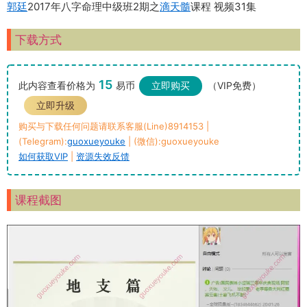
郭廷
2017年八字命理中级班2期之
滴天髓
课程 视频31集
下载方式
15
此内容查看价格为
易币
立即购买
（VIP免费）
立即升级
购买与下载任何问题请联系客服(Line)8914153 |
(Telegram):
guoxueyouke
| (微信):guoxueyouke
如何获取VIP
|
资源失效反馈
课程截图