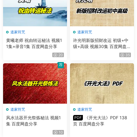
道家符咒
道家符咒
黄曦老师 祝由转运秘法 视频1
许光明新版招财改运 初级+中
1集+录音1集 百度网盘分享
级+高级 视频30集 百度网盘分
享
20
35
荐
道家符咒
道家符咒
风水法器开光祭炼秘法 视频1
《开光大法》PDF 138
PDF
集 百度网盘分享
页 百度网盘分享
10