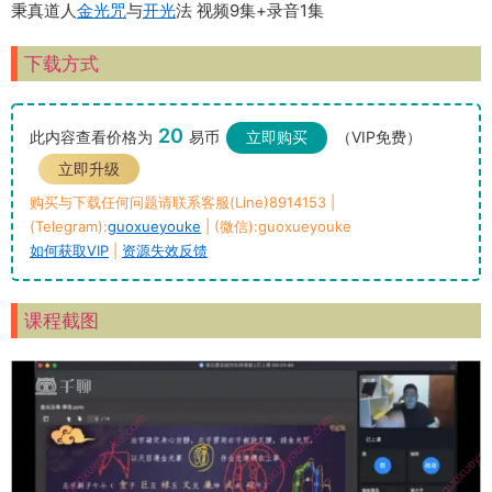
秉真道人
金光咒
与
开光
法 视频9集+录音1集
下载方式
20
此内容查看价格为
易币
立即购买
（VIP免费）
立即升级
购买与下载任何问题请联系客服(Line)8914153 |
(Telegram):
guoxueyouke
| (微信):guoxueyouke
如何获取VIP
|
资源失效反馈
课程截图