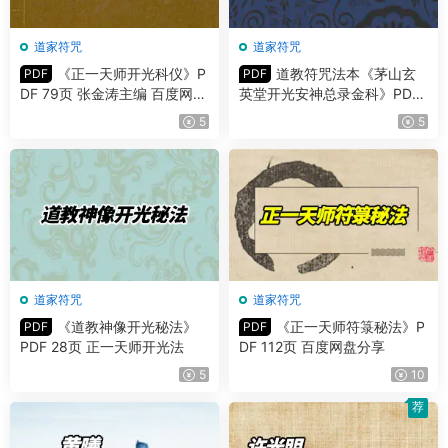
道家符咒
道家符咒
《正一天师开光科仪》P
道教符咒法本《茅山玄
PDF
PDF
DF 79页 张金涛主编 百度网盘
英堂开光安神总录金科》PDF
分享
51页
5
5
道家符咒
道家符咒
《道教神像开光秘法》
《正一天师符箓秘法》P
PDF
PDF
PDF 28页 正一天师开光法
DF 112页 百度网盘分享
5
10
荐