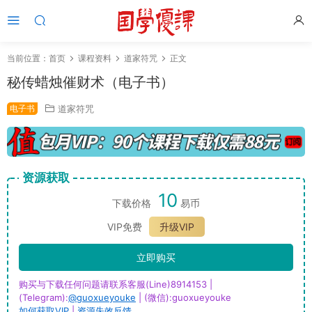
当前位置：
首页
课程资料
道家符咒
正文
秘传蜡烛催财术（电子书）
电子书
道家符咒
资源获取
10
下载价格
易币
VIP免费
升级VIP
立即购买
购买与下载任何问题请联系客服(Line)8914153 |
(Telegram):
@guoxueyouke
| (微信):guoxueyouke
如何获取VIP
|
资源失效反馈