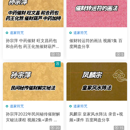
道家符咒
道家符咒
孙宗萍 中药催财 旺文昌药包
催财转运符的画法 视频1集 百
和合药包 药王化煞催财葫芦
度网盘分享
中药加持等 视频2集+文档 百
15
5
度网盘分享
荐
道家符咒
道家符咒
孙宗萍2022年民间秘传催财解
凤麟宗 皇家风水阵法 录音+视
灾秘法课程 视频2集+课件 百
频+课件 百度网盘分享
度网盘分享
20
15