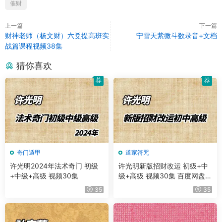
催财
上一篇
下一篇
财神老师（杨文财）六爻提高班实
宁雪天紫微斗数录音+文档
战篇课程视频38集
猜你喜欢
荐
荐
奇门遁甲
道家符咒
许光明2024年法术奇门 初级
许光明新版招财改运 初级+中
+中级+高级 视频30集
级+高级 视频30集 百度网盘分
享
35
35