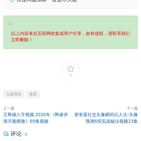
以上内容来自互联网收集或用户分享，如有侵权，请联系我们
立即删除！
0
九星照命
躲星
上一篇
下一篇
王释缘八字视频 2020年《释缘评
唐誉晏社交头像瞬间识人法-头像
滴天髓阐微》99集视频
预测6招实战秘法视频23集
评论
0