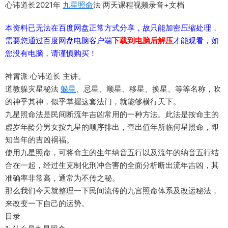
心讳道长2021年
九星照命
法 两天课程视频录音+文档
本资料已无法在百度网盘正常方式分享，故只能加密压缩处理，
需要您通过百度网盘电脑客户端
下载到电脑后解压
才能观看，如
您没有电脑，请谨慎购买！
神霄派 心讳道长 主讲。
道教躲灾星秘法
躲星
、忌星、顺星、移星、换星、等等名称，吹
的神乎其神，似乎掌握这套法门，就能够横行天下。
九星照命法是民间断流年吉凶常用的一种方法。此法是按命主的
虚岁年龄分男女按九星的顺序排出，查出值年所临何星照命，即
知当年的吉凶祸福。
使用九星照命，可将命主的生年纳音五行以及流年的纳音五行结
合在一起，经过生克制化刑冲合害的全面分析断出流年吉凶，其
准确率非常高，通常为不传之秘。
那么我们今天就整理一下民间流传的九宫照命体系及改运秘法，
来改变一下自己的运势。
目录