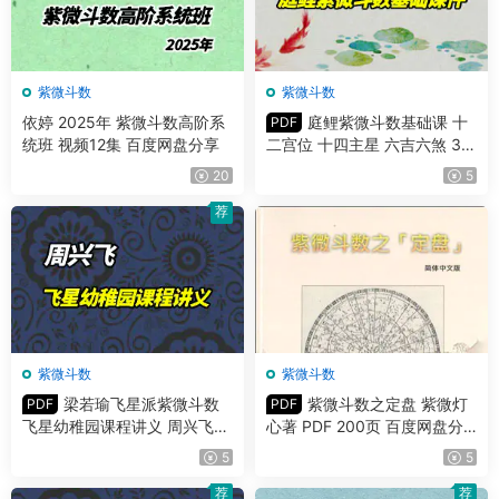
紫微斗数
紫微斗数
依婷 2025年 紫微斗数高阶系
庭鲤紫微斗数基础课 十
PDF
统班 视频12集 百度网盘分享
二宫位 十四主星 六吉六煞 3份
PDF课件
20
5
荐
紫微斗数
紫微斗数
梁若瑜飞星派紫微斗数
紫微斗数之定盘 紫微灯
PDF
PDF
飞星幼稚园课程讲义 周兴飞主
心著 PDF 200页 百度网盘分
讲 PDF 297页
享
5
5
荐
荐