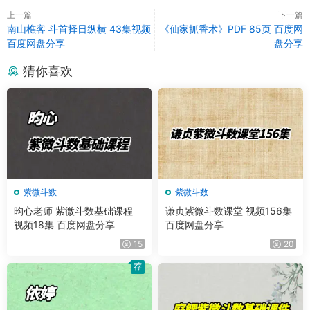
上一篇
下一篇
南山樵客 斗首择日纵横 43集视频
《仙家抓香术》PDF 85页 百度网
百度网盘分享
盘分享
猜你喜欢
紫微斗数
紫微斗数
昀心老师 紫微斗数基础课程
谦贞紫微斗数课堂 视频156集
视频18集 百度网盘分享
百度网盘分享
15
20
荐