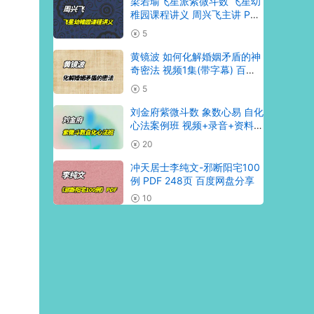
梁若瑜飞星派紫微斗数 飞星幼
稚园课程讲义 周兴飞主讲 PDF
297页
5
黄镜波 如何化解婚姻矛盾的神
奇密法 视频1集(带字幕) 百度
网盘分享
5
刘金府紫微斗数 象数心易 自化
心法案例班 视频+录音+资料
粤语
20
冲天居士李纯文-邪断阳宅100
例 PDF 248页 百度网盘分享
10