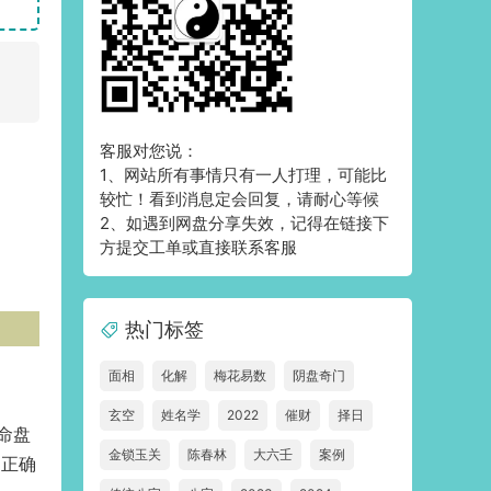
客服对您说：
1、网站所有事情只有一人打理，可能比
较忙！看到消息定会回复，请耐心等候
2、如遇到网盘分享失效，记得在链接下
方提交工单或直接联系客服
热门标签
面相
化解
梅花易数
阴盘奇门
玄空
姓名学
2022
催财
择日
命盘
金锁玉关
陈春林
大六壬
案例
己正确