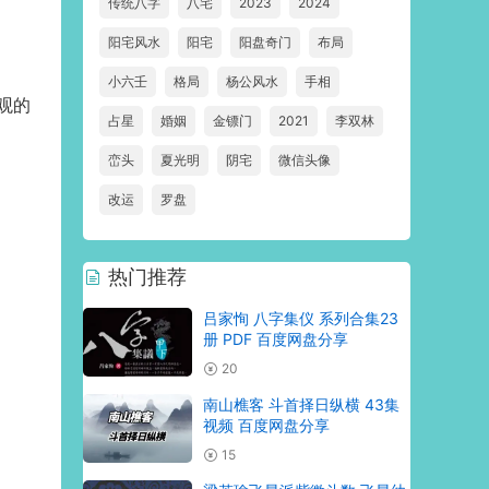
传统八字
八宅
2023
2024
阳宅风水
阳宅
阳盘奇门
布局
小六壬
格局
杨公风水
手相
观的
占星
婚姻
金镖门
2021
李双林
峦头
夏光明
阴宅
微信头像
改运
罗盘
热门推荐
吕家恂 八字集仪 系列合集23
册 PDF 百度网盘分享
20
南山樵客 斗首择日纵横 43集
视频 百度网盘分享
15