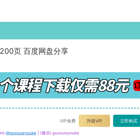
 200页 百度网盘分享
VIP免费
升级VIP
立即购买
m):
@guoxueyouke
| (微信):guoxueyouke