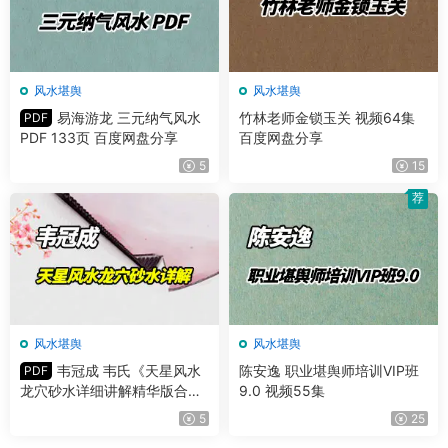
风水堪舆
风水堪舆
易海游龙 三元纳气风水
竹林老师金锁玉关 视频64集
PDF
PDF 133页 百度网盘分享
百度网盘分享
5
15
荐
风水堪舆
风水堪舆
韦冠成 韦氏《天星风水
陈安逸 职业堪舆师培训VIP班
PDF
龙穴砂水详细讲解精华版合
9.0 视频55集
集》PDF 303页
5
25