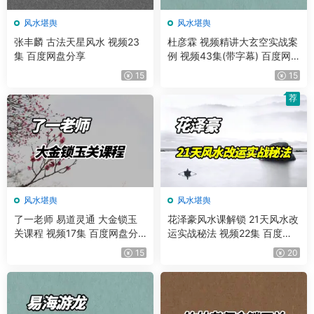
风水堪舆
风水堪舆
张丰麟 古法天星风水 视频23
杜彦霖 视频精讲大玄空实战案
集 百度网盘分享
例 视频43集(带字幕) 百度网
盘分享
15
15
荐
风水堪舆
风水堪舆
了一老师 易道灵通 大金锁玉
花泽豪风水课解锁 21天风水改
关课程 视频17集 百度网盘分
运实战秘法 视频22集 百度网
享
盘分享
15
20