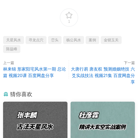
1
天星风水
寻龙点穴
峦头
杨公风水
案例
金锁玉关
陈益峰
上一篇
下一篇
林来锦 形家阳宅风水第一期 总论
大唐行易 唐友权 预测婚姻绝技 六
篇 视频20课 百度网盘分享
爻实战技法 视频21集 百度网盘分
享
猜你喜欢