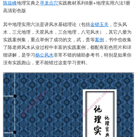
陈益峰
地理宝典之
寻龙点穴
实践教材系列8册+地理实用六法1册
高清彩色版
其中地理实用六法是讲风水基础理论（包括
金锁玉关
，峦头风
水，三元地理，天星风水，三合地理，八宅风水），其它八册为
实践案例集，重点举例了成功的文，武，贵等
案例
，书中也收集
了陈老师风水从业过程中丰富的实践案例，都配有彩色照片和详
细讲解，是学习
杨公风水
非常不错的辅助参考书，特别是如果你
没有实践跑山，更不能错过这套学习资料。