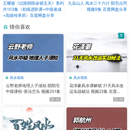
王耀骏《过路阴阳金锁玉关》系列
九岳山人 风水三十六计 阳宅点窍
共103集（初级进阶课+中级速成
视频9集 百度网盘分享
+高级传承班）百度网盘分享
猜你喜欢
荐
风水堪舆
风水堪舆
云野老师地理人子须知 阴阳宅
花泽豪风水课解锁 21天风水改
中级课程-形法峦头 视频251集
运实战秘法 视频22集 百度网
盘分享
20
20