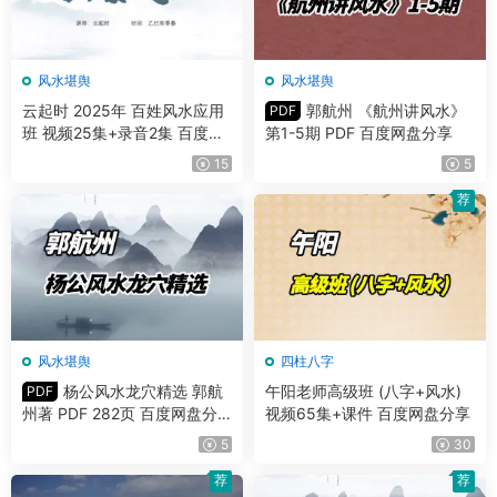
风水堪舆
风水堪舆
云起时 2025年 百姓风水应用
郭航州 《航州讲风水》
PDF
班 视频25集+录音2集 百度网
第1-5期 PDF 百度网盘分享
盘分享
15
5
荐
风水堪舆
四柱八字
杨公风水龙穴精选 郭航
午阳老师高级班 (八字+风水)
PDF
州著 PDF 282页 百度网盘分
视频65集+课件 百度网盘分享
享
5
30
荐
荐