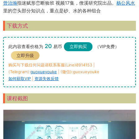
曾治瀚
指迷赋形峦断验班 视频17集，僚溪研究院出品。
杨公风水
里的峦头部分知识点，重点是砂、水的各种组合
下载方式
20
此内容查看价格为
易币
立即购买
（VIP免费）
立即升级
购买与下载任何问题请联系客服(Line)8914153 |
(Telegram):
guoxueyouke
| (微信):guoxueyouke
如何获取VIP
|
资源失效反馈
课程截图