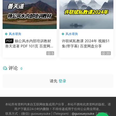
风水堪舆
风水堪舆
杨公风水内部培训教材
许联斌私教课 2024年 视频51
PDF
善天道著 PDF 101页 百度网盘
集(带字幕) 百度网盘分享
分享
5
20
评论
0
请先
登录
本站所有资料均来自互联网收集或用户分享，本站不拥有此类资料的版权。请
用户下载后24小时内删除！不得传递或用于任何公众商业用途。
联系方式：(微信): guoxueyouke | (Telegram)：
@guoxueyouke
| (Email)：