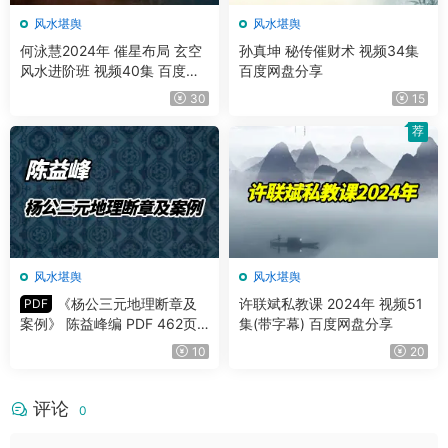
风水堪舆
风水堪舆
何泳慧2024年 催星布局 玄空
孙真坤 秘传催财术 视频34集
风水进阶班 视频40集 百度网
百度网盘分享
盘分享
30
15
荐
风水堪舆
风水堪舆
《杨公三元地理断章及
许联斌私教课 2024年 视频51
PDF
案例》 陈益峰编 PDF 462页 2
集(带字幕) 百度网盘分享
024年腊月版
10
20
评论
0