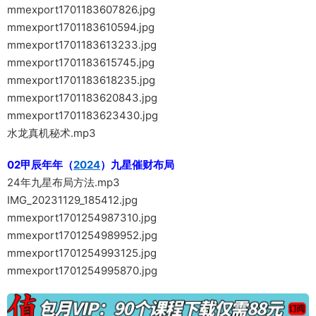
mmexport1701183607826.jpg
mmexport1701183610594.jpg
mmexport1701183613233.jpg
mmexport1701183615745.jpg
mmexport1701183618235.jpg
mmexport1701183620843.jpg
mmexport1701183623430.jpg
水龙真机秘术.mp3
02甲辰年年（
2024
）九星催财布局
24年九星布局方法.mp3
IMG_20231129_185412.jpg
mmexport1701254987310.jpg
mmexport1701254989952.jpg
mmexport1701254993125.jpg
mmexport1701254995870.jpg