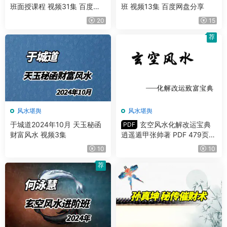
班面授课程 视频31集 百度网
班 视频13集 百度网盘分享
盘分享
20
15
荐
风水堪舆
风水堪舆
于城道2024年10月 天玉秘函
玄空风水化解改运宝典
PDF
财富风水 视频3集
逍遥遁甲张帅著 PDF 479页
百度网盘分享
10
10
荐