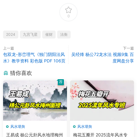
0
2024
九宫飞星
催财
法衡
上一篇
下一篇
包双龙-形峦理气《独门阴阳法风
吴经烽 杨公72龙水法 视频9集 百
水》教学资料 彩色版 PDF 106页
度网盘分享
猜你喜欢
荐
风水堪舆
风水堪舆
王易成 杨公元卦风水地理梅州
梅花五瓣开 2025流年风水专