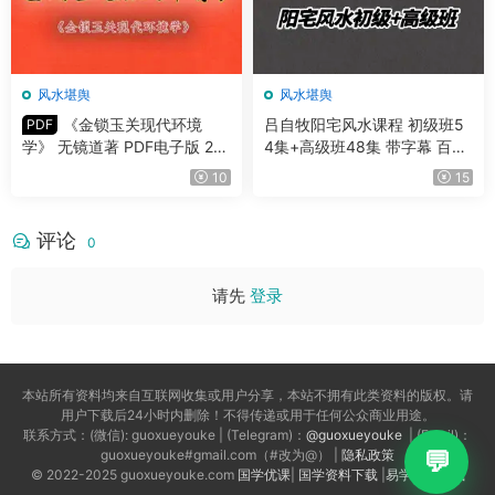
风水堪舆
风水堪舆
《金锁玉关现代环境
吕自牧阳宅风水课程 初级班5
PDF
学》 无镜道著 PDF电子版 222
4集+高级班48集 带字幕 百度
页 百度网盘分享
网盘分享
10
15
评论
0
请先
登录
本站所有资料均来自互联网收集或用户分享，本站不拥有此类资料的版权。请
用户下载后24小时内删除！不得传递或用于任何公众商业用途。
联系方式：(微信): guoxueyouke | (Telegram)：
@guoxueyouke
| (Email)：
guoxueyouke#gmail.com（#改为@） |
隐私政策
© 2022-2025 guoxueyouke.com
国学优课
|
国学资料下载
|
易学资料下载