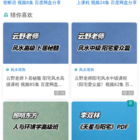
密断语 视频8集 百度网盘分享
上课程 视频24集 百度网盘分享
猜你喜欢
风水堪舆
风水堪舆
云野老师卜居秘髓 阳宅风水高
云野老师阳宅风水中级课程
级课程 视频85集 百度网盘分
《阳宅爱众篇》视频82集 百度
享
网盘分享
15
20
荐