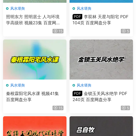
风水堪舆
风水堪舆
照明东方 照明居士 人与环境
李双林 天星与阳宅 PDF
PDF
学高级班 视频23集 百度网盘
104页 百度网盘分享
分享
15
5
风水堪舆
风水堪舆
秦根霖阳宅风水课 视频41集
金锁玉关风水绝学 PDF
PDF
百度网盘分享
240页 百度网盘分享
15
5