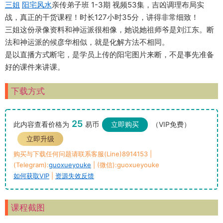
三姐
阳宅风水
亲传弟子班 1-3期 视频53集，吉凶调理布局实
战，真正的干货课程！时长127小时35分，讲得非常细致！
三姐这份录像资料和神运派很相像，她说她祖师爷是刘江东。断
法和神运派的候彦华相似，就是化解方法不相同。
是以直播方式断宅，是学员上传的阳宅图片来断，不是事先准备
好的课件来讲课。
下载方式
25
此内容查看价格为
易币
立即购买
（VIP免费）
立即升级
购买与下载任何问题请联系客服(Line)8914153 |
(Telegram):
guoxueyouke
| (微信):guoxueyouke
如何获取VIP
|
资源失效反馈
课程截图