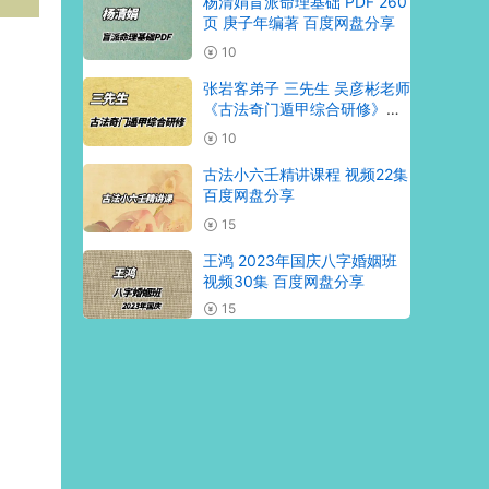
杨清娟盲派命理基础 PDF 260
页 庚子年编著 百度网盘分享
10
张岩客弟子 三先生 吴彦彬老师
《古法奇门遁甲综合研修》教
材323页
10
古法小六壬精讲课程 视频22集
百度网盘分享
15
王鸿 2023年国庆八字婚姻班
视频30集 百度网盘分享
15