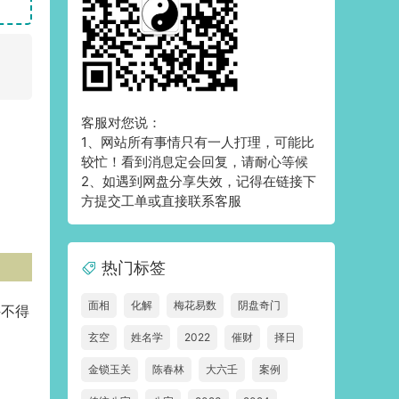
客服对您说：
1、网站所有事情只有一人打理，可能比
较忙！看到消息定会回复，请耐心等候
2、如遇到网盘分享失效，记得在链接下
方提交工单或直接联系客服
热门标签
面相
化解
梅花易数
阴盘奇门
件不得
玄空
姓名学
2022
催财
择日
金锁玉关
陈春林
大六壬
案例