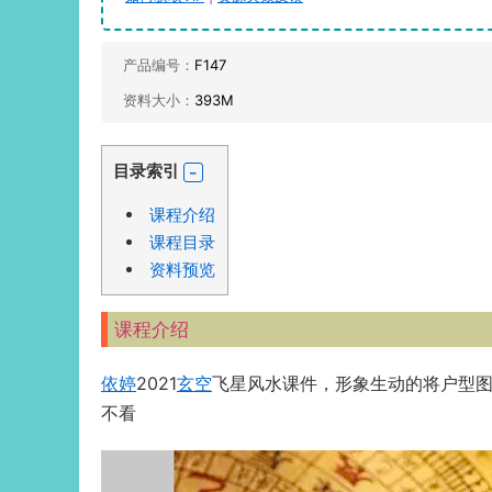
产品编号：
F147
资料大小：
393M
目录索引
课程介绍
课程目录
资料预览
课程介绍
依婷
2021
玄空
飞星风水课件，形象生动的将户型
不看