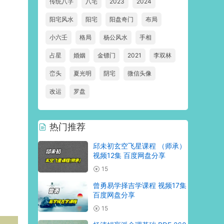
传统八字
八宅
2023
2024
阳宅风水
阳宅
阳盘奇门
布局
小六壬
格局
杨公风水
手相
占星
婚姻
金镖门
2021
李双林
峦头
夏光明
阴宅
微信头像
改运
罗盘
热门推荐
邱未初玄空飞星课程 （师承）
视频12集 百度网盘分享
15
曾勇易学择吉学课程 视频17集
百度网盘分享
15