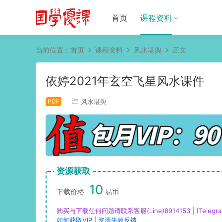
首页
课程资料
当前位置：
首页
课程资料
风水堪舆
正文
依婷2021年玄空飞星风水课件
PDF
风水堪舆
资源获取
10
下载价格
易币
购买与下载任何问题请联系客服(Line)8914153 | (Telegra
如何获取VIP
|
资源失效反馈