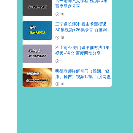
古一老师六爻课程 视频40集
百度网盘分享
10
三宁道长薛冰 祝由术面授课
30集视频+26集录音 百度网盘
分享
15
冷山司令 奇门遁甲催财法 1集
视频+讲义 百度网盘分享
5
明德老师详解奇门（婚姻、健
康、择吉）视频12集 百度网盘
10