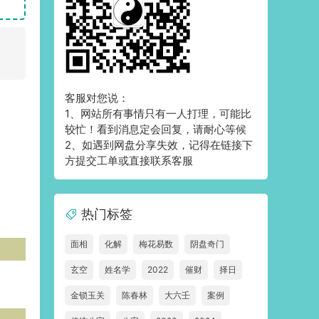
客服对您说：
1、网站所有事情只有一人打理，可能比
较忙！看到消息定会回复，请耐心等候
2、如遇到网盘分享失效，记得在链接下
方提交工单或直接联系客服
热门标签
面相
化解
梅花易数
阴盘奇门
玄空
姓名学
2022
催财
择日
金锁玉关
陈春林
大六壬
案例