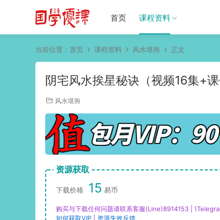
首页
课程资料
当前位置：
首页
课程资料
风水堪舆
正文
阴宅风水挨星秘诀（视频16集+
风水堪舆
资源获取
15
下载价格
易币
购买与下载任何问题请联系客服(Line)8914153 | (Telegra
如何获取VIP
|
资源失效反馈