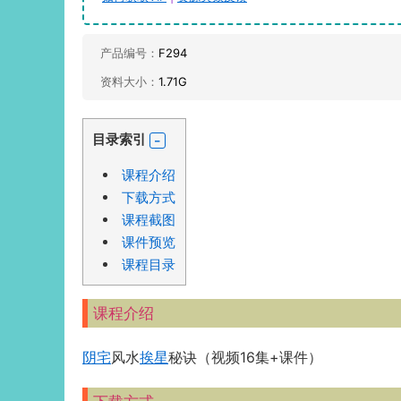
产品编号：
F294
资料大小：
1.71G
目录索引
课程介绍
下载方式
课程截图
课件预览
课程目录
课程介绍
阴宅
风水
挨星
秘诀（视频16集+课件）