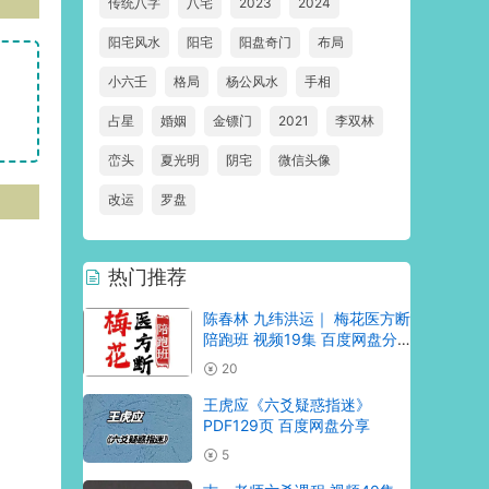
传统八字
八宅
2023
2024
阳宅风水
阳宅
阳盘奇门
布局
小六壬
格局
杨公风水
手相
占星
婚姻
金镖门
2021
李双林
峦头
夏光明
阴宅
微信头像
改运
罗盘
热门推荐
陈春林 九纬洪运｜ 梅花医方断
陪跑班 视频19集 百度网盘分
享
20
王虎应《六爻疑惑指迷》
PDF129页 百度网盘分享
5