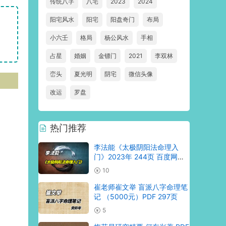
传统八字
八宅
2023
2024
阳宅风水
阳宅
阳盘奇门
布局
小六壬
格局
杨公风水
手相
占星
婚姻
金镖门
2021
李双林
峦头
夏光明
阴宅
微信头像
改运
罗盘
热门推荐
李法能《太极阴阳法命理入
门》2023年 244页 百度网盘
分享
10
崔老师崔文举 盲派八字命理笔
记 （5000元）PDF 297页
5