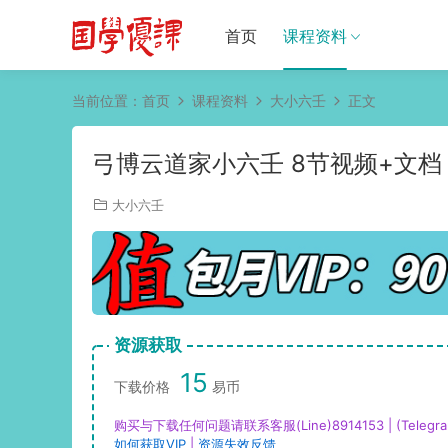
首页
课程资料
当前位置：
首页
课程资料
大小六壬
正文
弓博云道家小六壬 8节视频+文档
大小六壬
资源获取
15
下载价格
易币
购买与下载任何问题请联系客服(Line)8914153 | (Telegra
如何获取VIP
|
资源失效反馈