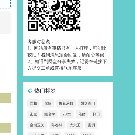
客服对您说：
1、网站所有事情只有一人打理，可能比
较忙！看到消息定会回复，请耐心等候
2、如遇到网盘分享失效，记得在链接下
方提交工单或直接联系客服
热门标签
面相
化解
梅花易数
阴盘奇门
玄空
姓名学
2022
催财
择日
金锁玉关
陈春林
大六壬
案例