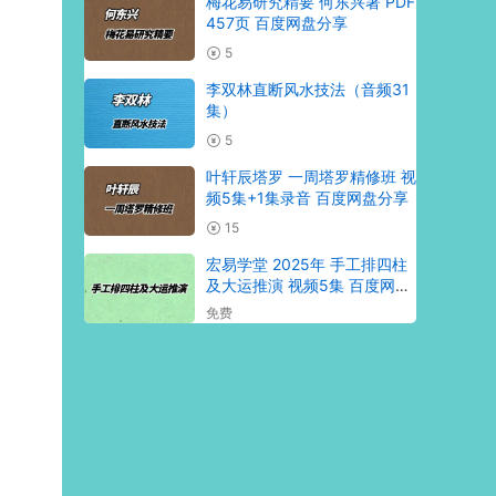
梅花易研究精要 何东兴著 PDF
457页 百度网盘分享
5
李双林直断风水技法（音频31
集）
5
叶轩辰塔罗 一周塔罗精修班 视
频5集+1集录音 百度网盘分享
15
宏易学堂 2025年 手工排四柱
及大运推演 视频5集 百度网盘
分享
免费