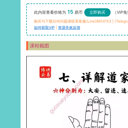
15
此内容查看价格为
易币
立即购买
（VIP
购买与下载任何问题请联系客服(Line)8914153 | (Telegra
如何获取VIP
|
资源失效反馈
课程截图