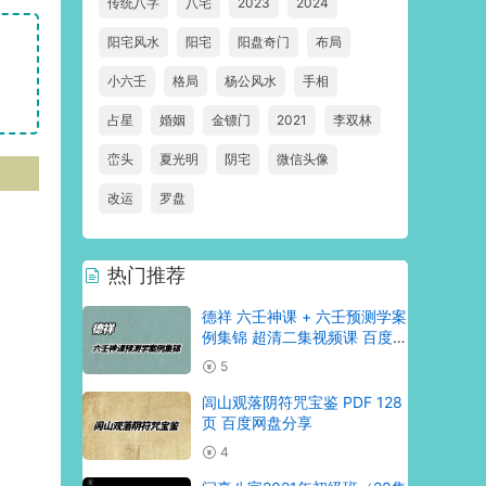
传统八字
八宅
2023
2024
阳宅风水
阳宅
阳盘奇门
布局
小六壬
格局
杨公风水
手相
占星
婚姻
金镖门
2021
李双林
峦头
夏光明
阴宅
微信头像
改运
罗盘
热门推荐
德祥 六壬神课 + 六壬预测学案
例集锦 超清二集视频课 百度网
盘分享
5
闾山观落阴符咒宝鉴 PDF 128
页 百度网盘分享
4