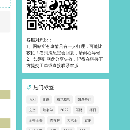
客服对您说：
1、网站所有事情只有一人打理，可能比
较忙！看到消息定会回复，请耐心等候
2、如遇到网盘分享失效，记得在链接下
方提交工单或直接联系客服
热门标签
面相
化解
梅花易数
阴盘奇门
玄空
姓名学
2022
催财
择日
金锁玉关
陈春林
大六壬
案例