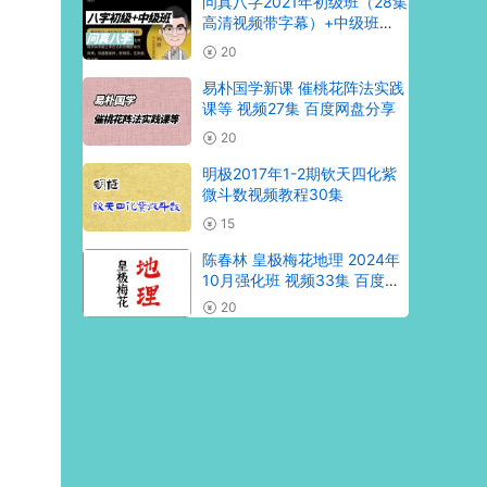
问真八字2021年初级班（28集
高清视频带字幕）+中级班
（16集视频）
20
易朴国学新课 催桃花阵法实践
课等 视频27集 百度网盘分享
20
明极2017年1-2期钦天四化紫
微斗数视频教程30集
15
陈春林 皇极梅花地理 2024年
10月强化班 视频33集 百度网
盘分享
20