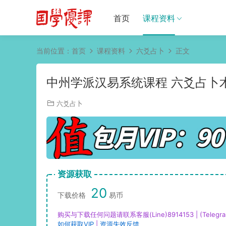
首页
课程资料
当前位置：
首页
课程资料
六爻占卜
正文
中州学派汉易系统课程 六爻占卜术
六爻占卜
资源获取
20
下载价格
易币
购买与下载任何问题请联系客服(Line)8914153 | (Telegra
如何获取VIP
|
资源失效反馈