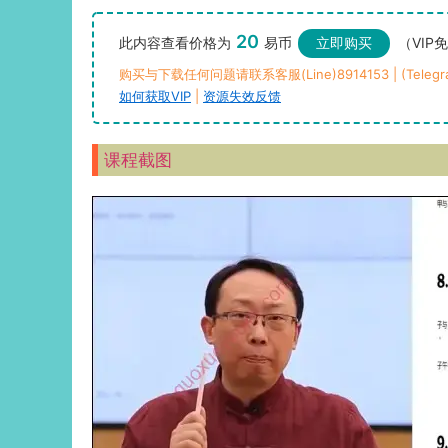
20
此内容查看价格为
易币
立即购买
（VIP
购买与下载任何问题请联系客服(Line)8914153 | (Telegra
如何获取VIP
|
资源失效反馈
课程截图