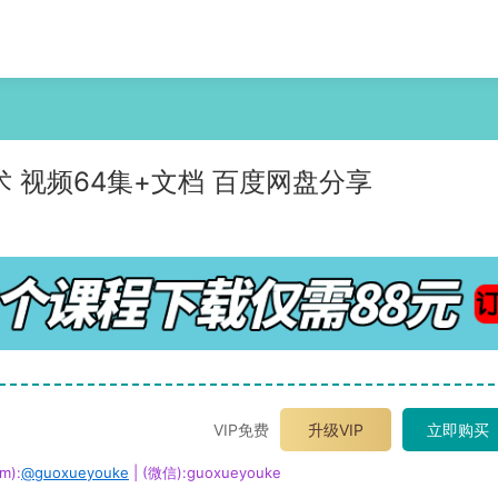
 视频64集+文档 百度网盘分享
VIP免费
升级VIP
立即购买
m):
@guoxueyouke
| (微信):guoxueyouke