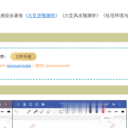
王虎应合著有《
六爻济预测学
》《六爻风水预测学》《住宅环境
免费）
立即升级
m):
guoxueyouke
| (微信):guoxueyouke