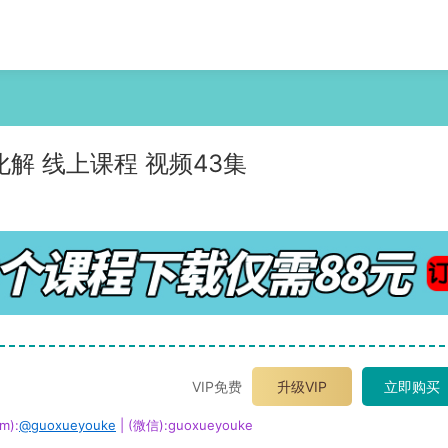
解 线上课程 视频43集
VIP免费
升级VIP
立即购买
m):
@guoxueyouke
| (微信):guoxueyouke