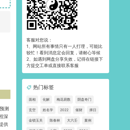
客服对您说：
1、网站所有事情只有一人打理，可能比
较忙！看到消息定会回复，请耐心等候
2、如遇到网盘分享失效，记得在链接下
方提交工单或直接联系客服
热门标签
面相
化解
梅花易数
阴盘奇门
预测
玄空
姓名学
2022
催财
择日
程深
金锁玉关
陈春林
大六壬
案例
提供