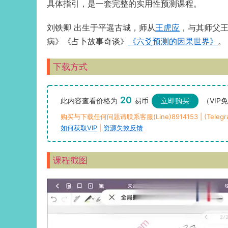
具体指引，是一套完整的实用性预测课程。
刘铁卿 出生于平遥古城，师从
王虎应
，与其师父
病》《占卜故事奇谈》
《六爻预测的因果世界》
。
下载方式
20
此内容查看价格为
易币
立即购买
（VIP
购买与下载任何问题请联系客服(Line)8914153 | (Telegra
如何获取VIP
|
资源失效反馈
课程截图