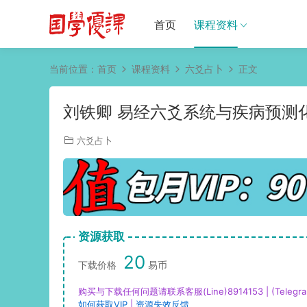
首页
课程资料
当前位置：
首页
课程资料
六爻占卜
正文
刘铁卿 易经六爻系统与疾病预测化
六爻占卜
资源获取
20
下载价格
易币
购买与下载任何问题请联系客服(Line)8914153 | (Telegra
如何获取VIP
|
资源失效反馈