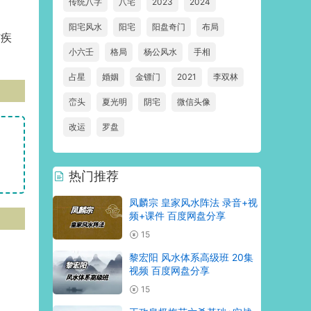
传统八字
八宅
2023
2024
阳宅风水
阳宅
阳盘奇门
布局
与疾
小六壬
格局
杨公风水
手相
占星
婚姻
金镖门
2021
李双林
峦头
夏光明
阴宅
微信头像
改运
罗盘
热门推荐
凤麟宗 皇家风水阵法 录音+视
频+课件 百度网盘分享
15
黎宏阳 风水体系高级班 20集
视频 百度网盘分享
15