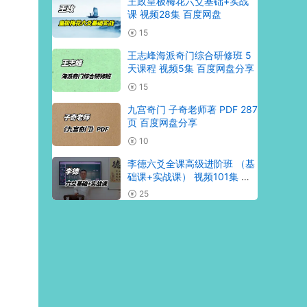
王政皇极梅花六爻基础+实战
课 视频28集 百度网盘
15
王志峰海派奇门综合研修班 5
天课程 视频5集 百度网盘分享
15
九宫奇门 子奇老师著 PDF 287
页 百度网盘分享
10
李德六爻全课高级进阶班 （基
础课+实战课） 视频101集 百
度网盘分享
25