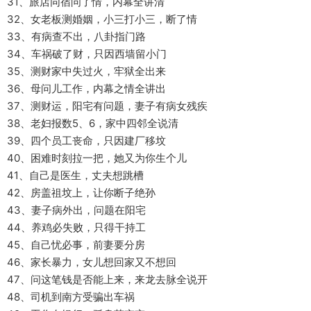
31、旅店同宿问了情，内幕全讲清
32、女老板测婚姻，小三打小三，断了情
33、有病查不出，八卦指门路
34、车祸破了财，只因西墙留小门
35、测财家中失过火，牢狱全出来
36、母问儿工作，内幕之情全讲出
37、测财运，阳宅有问题，妻子有病女残疾
38、老妇报数5、6，家中四邻全说清
39、四个员工丧命，只因建厂移坟
40、困难时刻拉一把，她又为你生个儿
41、自己是医生，丈夫想跳槽
42、房盖祖坟上，让你断子绝孙
43、妻子病外出，问题在阳宅
44、养鸡必失败，只得干持工
45、自己忧必事，前妻要分房
46、家长暴力，女儿想回家又不想回
47、问这笔钱是否能上来，来龙去脉全说开
48、司机到南方受骗出车祸