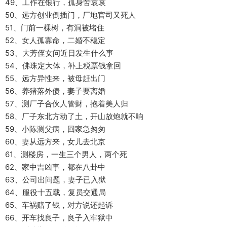
49、工作在银行，孤身苦哀哀
50、远方创业倒插门，厂地官司又死人
51、门前一棵树，有洞被堵住
52、女人孤寡命，二婚不稳定
53、大芳侄女问近日发生什么事
54、佛珠定大体，补上税票钱拿回
55、远方异性来，被母赶出门
56、养猪落外债，妻子要离婚
57、测厂子合伙人管财，抱着美人归
58、厂子东北方动了土，开山放炮就不响
59、小陈测父病，回家急匆匆
60、妻从远方来，女儿去北京
61、测楼房，一生三个男人，两个死
62、家中吉凶事，都在八卦中
63、公司出问题，妻子已入狱
64、服役十五载，复员交通局
65、车祸赔了钱，对方说还起诉
66、开车找良子，良子入牢狱中