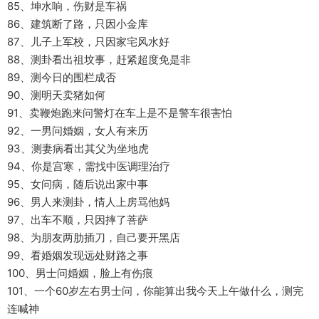
85、坤水响，伤财是车祸
86、建筑断了路，只因小金库
87、儿子上军校，只因家宅风水好
88、测卦看出祖坟事，赶紧超度免是非
89、测今日的围栏成否
90、测明天卖猪如何
91、卖鞭炮跑来问警灯在车上是不是警车很害怕
92、一男问婚姻，女人有来历
93、测妻病看出其父为坐地虎
94、你是宫寒，需找中医调理治疗
95、女问病，随后说出家中事
96、男人来测卦，情人上房骂他妈
97、出车不顺，只因摔了菩萨
98、为朋友两肋插刀，自己要开黑店
99、看婚姻发现远处财路之事
100、男士问婚姻，脸上有伤痕
101、一个60岁左右男士问，你能算出我今天上午做什么，测完
连喊神