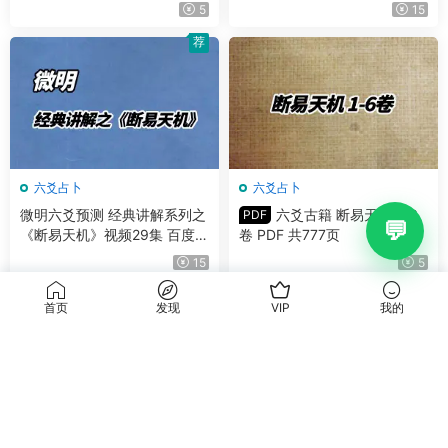
5
15
荐
六爻占卜
六爻占卜
微明六爻预测 经典讲解系列之
六爻古籍 断易天机 1-6
PDF
《断易天机》视频29集 百度网
卷 PDF 共777页
盘分享
15
5
首页
发现
VIP
我的
六爻占卜
六爻占卜