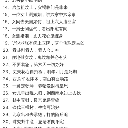
13、老头贪心阳宅病
14、房盖祖坟上，灾祸临门是非来
15、一位女士测婚姻，讲六家中六亲事
16、女问去美国如何，祖上六人遭匪害
17、一男士测运气，看出阳宅有问
18、女测婚姻，丈夫花心鬼缠身
19、听说老张有病上医院，两个佛珠定吉凶
20、看卦别看人，看人会走神
21、住地孤女坟，鬼坟相并必有灾
22、不要着急，第六天一切办好
23、丈夫花心自招祸，明年四月是死期
24、西瓜平地摔坏，南山有匪劫路
25、一卦定乾坤，养猪发财得皇恩
26、女儿早出晚未归，到西南水边上去找
27、卦中无财，艮宫鬼是胃癌
28、砍伐三棵树，牛病可治好
29、北京出租去承德，打的随后追
30、讲究卦中意，急请看阴阳宅