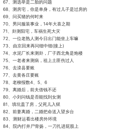
67、测选举是二胎的问题
68、测房宅，你是单身，有过儿子是过房的
69、问买猪的何时来
70、男问服装事业，14年大喜之期
71、卦测阳宅，车祸生死大灾
72、一位老熟人测今日出门能坐上车嘛
73、由京回来再问细中细(接上)
74、水泥厂长来测卦，厂子西北角是炮楼
75、一老者来测病，祖上土匪伤过人
76、去滦县要账
77、去黄各庄要账
78、老柳报数4、5、6
79、离婚后，前夫借钱不还
80、小刘问钱是否能找到女测
81、填坑盖了房，父死儿入狱
82、前妻离婚，二婚把命送入望乡台
83、测财运看出楼房外环境
84、院内打井尸骨扬，一刀扎进屁股上