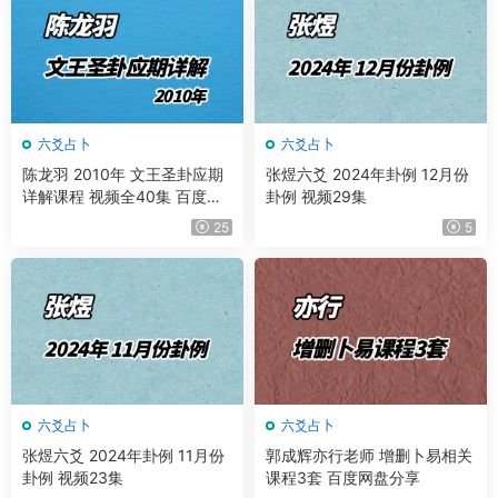
六爻占卜
六爻占卜
陈龙羽 2010年 文王圣卦应期
张煜六爻 2024年卦例 12月份
详解课程 视频全40集 百度网
卦例 视频29集
盘分享
25
5
六爻占卜
六爻占卜
张煜六爻 2024年卦例 11月份
郭成辉亦行老师 增删卜易相关
卦例 视频23集
课程3套 百度网盘分享