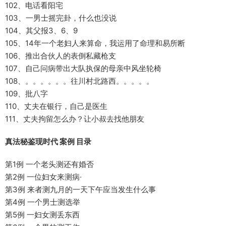
102、电话看阳宅
103、一男士摇完卦，什么也没说
104、其父报3、6、9
105、14年一个老妇人来算命，我运用了命理和易所断
106、推出合伙人的表倒私藏枪支
107、自己问病带出大队执保的母亲中风坐轮椅
108、。。。。。。往川村北路西。。。。。
109、批八字
110、丈夫在银行，自己是医生
111、丈夫拘留怎么办？让小叔去找他朋友
真法秘鉴现时代 案例 目录
第1例 一个老头测还有婚否
第2例 一位妇女来测病·
第3例 来者测九月的一天下午应当发生什么事
第4例 一个男士测选举
第5例 一妇女测丢东西