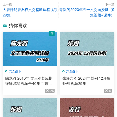
上一篇
下一篇
大唐行易唐友权六爻精断课程视频
青岚阁2020年五一六爻面授班（9
29集
集视频+课件）
猜你喜欢
荐
六爻占卜
六爻占卜
陈龙羽 2010年 文王圣卦应期
张煜六爻 2024年卦例 12月份
详解课程 视频全40集 百度网
卦例 视频29集
盘分享
25
5