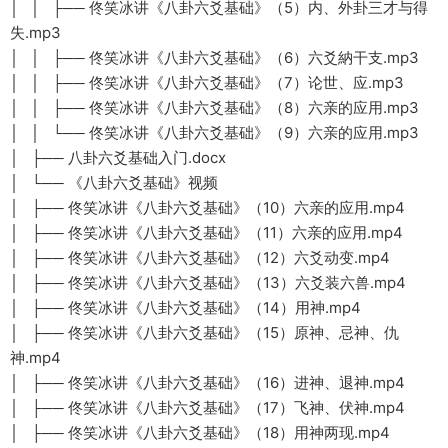
│ │ ├── 佟笑冰讲《八卦六爻基础》（5）内、外卦三才与得
失.mp3
│ │ ├── 佟笑冰讲《八卦六爻基础》（6）六爻納干支.mp3
│ │ ├── 佟笑冰讲《八卦六爻基础》（7）论世、应.mp3
│ │ ├── 佟笑冰讲《八卦六爻基础》（8）六亲的应用.mp3
│ │ └── 佟笑冰讲《八卦六爻基础》（9）六亲的应用.mp3
│ ├── 八卦六爻基础入门.docx
│ └── 《八卦六爻基础》视频
│ ├── 佟笑冰讲《八卦六爻基础》（10）六亲的应用.mp4
│ ├── 佟笑冰讲《八卦六爻基础》（11）六亲的应用.mp4
│ ├── 佟笑冰讲《八卦六爻基础》（12）六爻动变.mp4
│ ├── 佟笑冰讲《八卦六爻基础》（13）六爻装六兽.mp4
│ ├── 佟笑冰讲《八卦六爻基础》（14）用神.mp4
│ ├── 佟笑冰讲《八卦六爻基础》（15）原神、忌神、仇
神.mp4
│ ├── 佟笑冰讲《八卦六爻基础》（16）进神、退神.mp4
│ ├── 佟笑冰讲《八卦六爻基础》（17）飞神、伏神.mp4
│ ├── 佟笑冰讲《八卦六爻基础》（18）用神两现.mp4