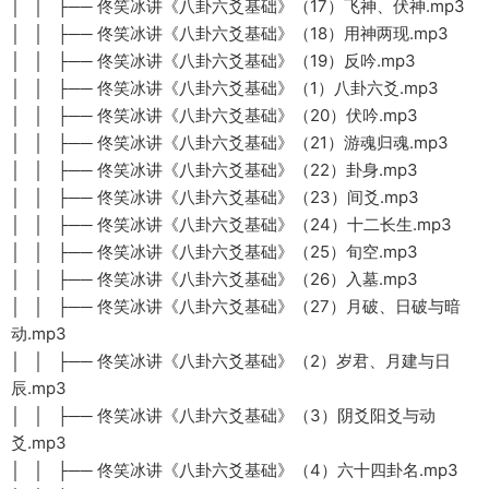
│ │ ├── 佟笑冰讲《八卦六爻基础》（17）飞神、伏神.mp3
│ │ ├── 佟笑冰讲《八卦六爻基础》（18）用神两现.mp3
│ │ ├── 佟笑冰讲《八卦六爻基础》（19）反吟.mp3
│ │ ├── 佟笑冰讲《八卦六爻基础》（1）八卦六爻.mp3
│ │ ├── 佟笑冰讲《八卦六爻基础》（20）伏吟.mp3
│ │ ├── 佟笑冰讲《八卦六爻基础》（21）游魂归魂.mp3
│ │ ├── 佟笑冰讲《八卦六爻基础》（22）卦身.mp3
│ │ ├── 佟笑冰讲《八卦六爻基础》（23）间爻.mp3
│ │ ├── 佟笑冰讲《八卦六爻基础》（24）十二长生.mp3
│ │ ├── 佟笑冰讲《八卦六爻基础》（25）旬空.mp3
│ │ ├── 佟笑冰讲《八卦六爻基础》（26）入墓.mp3
│ │ ├── 佟笑冰讲《八卦六爻基础》（27）月破、日破与暗
动.mp3
│ │ ├── 佟笑冰讲《八卦六爻基础》（2）岁君、月建与日
辰.mp3
│ │ ├── 佟笑冰讲《八卦六爻基础》（3）阴爻阳爻与动
爻.mp3
│ │ ├── 佟笑冰讲《八卦六爻基础》（4）六十四卦名.mp3