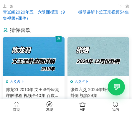
上一篇
下一篇
青岚阁2020年五一六爻面授班（9
微明讲解卜筮正宗视频54集
集视频+课件）
猜你喜欢
荐
六爻占卜
六爻占卜
陈龙羽 2010年 文王圣卦应期
张煜六爻 2024年卦例 12月份
详解课程 视频全40集 百度网
卦例 视频29集
盘分享
25
5
首页
发现
VIP
我的