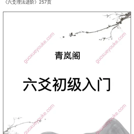
《六爻理法进阶》257页