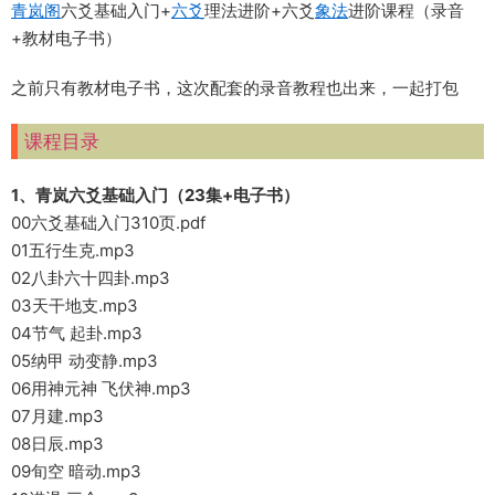
青岚阁
六爻基础入门+
六爻
理法进阶+六爻
象法
进阶课程（录音
+教材电子书）
之前只有教材电子书，这次配套的录音教程也出来，一起打包
课程目录
1、青岚六爻基础入门（23集+电子书）
00六爻基础入门310页.pdf
01五行生克.mp3
02八卦六十四卦.mp3
03天干地支.mp3
04节气 起卦.mp3
05纳甲 动变静.mp3
06用神元神 飞伏神.mp3
07月建.mp3
08日辰.mp3
09旬空 暗动.mp3