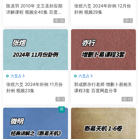
陈龙羽 2010年 文王圣卦应期
张煜六爻 2024年卦例 12月份
详解课程 视频全40集 百度网
卦例 视频29集
盘分享
25
5
六爻占卜
六爻占卜
张煜六爻 2024年卦例 11月份
郭成辉亦行老师 增删卜易相关
卦例 视频23集
课程3套 百度网盘分享
5
15
荐