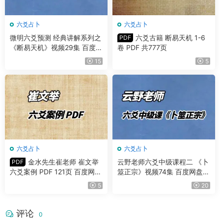
六爻占卜
六爻占卜
微明六爻预测 经典讲解系列之
六爻古籍 断易天机 1-6
PDF
《断易天机》视频29集 百度网
卷 PDF 共777页
盘分享
15
5
六爻占卜
六爻占卜
金水先生崔老师 崔文举
云野老师六爻中级课程二 《卜
PDF
六爻案例 PDF 121页 百度网盘
筮正宗》视频74集 百度网盘分
分享
享
5
20
评论
0