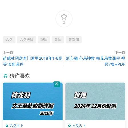
2
六爻
六爻进阶
理法
象法
青岚阁
上一篇
下一篇
苗成林阴盘奇门遁甲2018年1-8期
彭心融 心易神数 梅花易数课程 视
等10套课程
频7集+PDF
猜你喜欢
荐
六爻占卜
六爻占卜