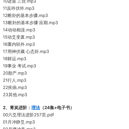
10进退 三合.mp3
11反吟伏吟.mp3
12断卦的基本步骤.mp3
13断卦的基本步骤 应期.mp3
14动动相连.mp3
15动爻变废.mp3
16重内轻外.mp3
17用神伏藏 心态卦.mp3
18财运.mp3
19事业 考试.mp3
20胎产.mp3
21行人.mp3
22疾病.mp3
23其他.mp3
2、青岚进阶：
理法
（24集+电子书）
00六爻理法进阶257页.pdf
01月冲静爻.mp3