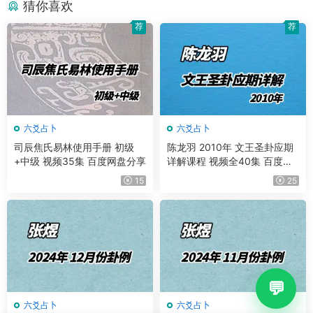
猜你喜欢
荐
荐
六爻占卜
六爻占卜
司辰焦氏易林使用手册 初级
陈龙羽 2010年 文王圣卦应期
+中级 视频35集 百度网盘分享
详解课程 视频全40集 百度网
盘分享
15
25
六爻占卜
六爻占卜