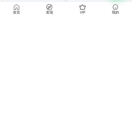
张煜六爻 2024年卦例 12月份
张煜六爻 2024年卦例 11月份
卦例 视频29集
卦例 视频23集
首页
发现
VIP
我的
5
5
六爻占卜
六爻占卜
总监奶奶讲易经六十四卦 视频
郭成辉亦行老师 增删卜易相关
90集 百度网盘分享
课程3套 百度网盘分享
15
15
荐