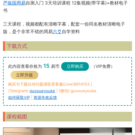
严振国
周易
自测入门 3天培训课程 12集视频(带字幕)+教材电子
书
三天课程，视频都配有清晰字幕，配套一份同名教材清晰电子
版，是个非常不错的周易
六爻
自学资料
下载方式
15
此内容查看价格为
易币
立即购买
（VIP免费）
立即升级
购买与下载任何问题请联系客服(Line)8914153 |
(Telegram):
guoxueyouke
| (微信):guoxueyouke
如何获取VIP
|
资源失效反馈
课程截图