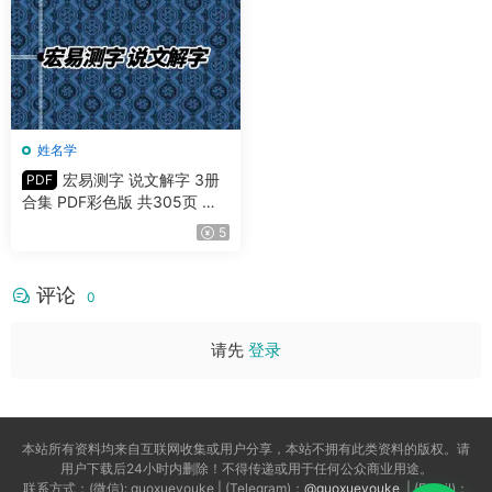
姓名学
宏易测字 说文解字 3册
PDF
合集 PDF彩色版 共305页 百
度网盘分享
5
评论
0
请先
登录
本站所有资料均来自互联网收集或用户分享，本站不拥有此类资料的版权。请
用户下载后24小时内删除！不得传递或用于任何公众商业用途。
联系方式：(微信): guoxueyouke | (Telegram)：
@guoxueyouke
| (Email)：