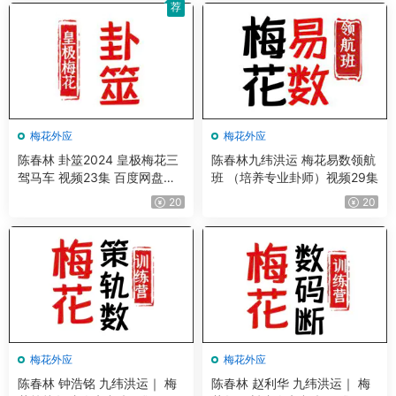
荐
梅花外应
梅花外应
陈春林 卦筮2024 皇极梅花三
陈春林九纬洪运 梅花易数领航
驾马车 视频23集 百度网盘分
班 （培养专业卦师）视频29集
享
20
20
梅花外应
梅花外应
陈春林 钟浩铭 九纬洪运｜ 梅
陈春林 赵利华 九纬洪运｜ 梅