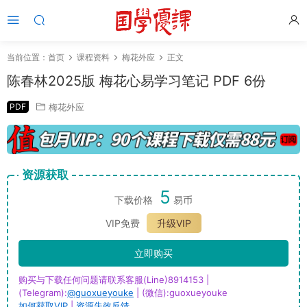
当前位置：
首页
课程资料
梅花外应
正文
陈春林2025版 梅花心易学习笔记 PDF 6份
PDF
梅花外应
资源获取
5
下载价格
易币
VIP免费
升级VIP
立即购买
购买与下载任何问题请联系客服(Line)8914153 |
(Telegram):
@guoxueyouke
| (微信):guoxueyouke
如何获取VIP
|
资源失效反馈