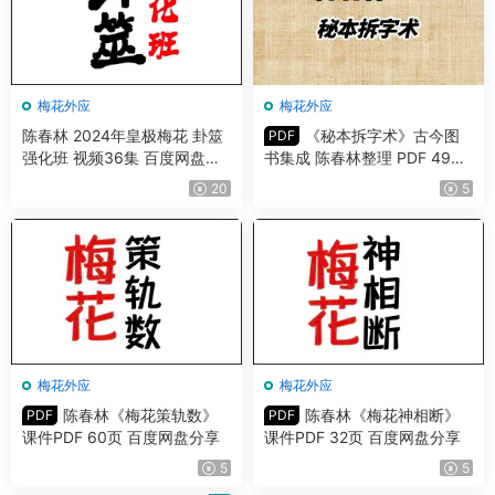
梅花外应
梅花外应
陈春林 2024年皇极梅花 卦筮
《秘本拆字术》古今图
PDF
强化班 视频36集 百度网盘分
书集成 陈春林整理 PDF 49页
享
百度网盘分享
20
5
梅花外应
梅花外应
陈春林《梅花策轨数》
陈春林《梅花神相断》
PDF
PDF
课件PDF 60页 百度网盘分享
课件PDF 32页 百度网盘分享
5
5