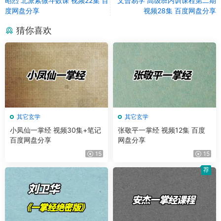
昭烈 北派紫微斗数课 视频22集 百
文曾易学 高级班内训课程第二期
度网盘分享
视频28集 百度网盘分享
猜你喜欢
其它玄学
其它玄学
小凤仙一掌经 视频30集+笔记
张敬平一掌经 视频12集 百度
百度网盘分享
网盘分享
15
15
荐