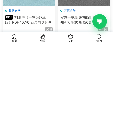
其它玄学
其它玄学
刘卫华《一掌经绝密
安杰一掌经 追前踪世痕迹，了
PDF
版》PDF 107页 百度网盘分享
知今模生式 视频6集 百度网盘
分享
5
20
首页
发现
VIP
我的
其它玄学
王奕茹一掌经课程 视频8集 百
度网盘分享
10
评论
0