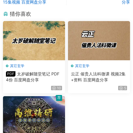
15集视频 百度网盘分享
分享
猜你喜欢
其它玄学
其它玄学
太岁破解随堂笔记 PDF
云正 催贵人法科微课 视频2集
PDF
4份 百度网盘分享
+资料 百度网盘分享
10
5
荐