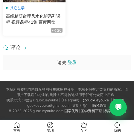
其它玄学
高维精研命理风水化解系列课
程 视频课程42集 百度网盘
20
评论
0
请先
登录
本站所有资料均来自互联网收集或用户分享，本站不拥有此类资料的版权。请
用户下载后24小时内删除！不得传递或用于任何公众商业用途。
联系方式：(微信): guoxueyouke | (Telegram)：
@guoxueyouke
| (Email)：
guoxueyouke#gmail.com（#改为@） |
隐私政策
© 2022-2025 guoxueyouke.com
国学优课
|
国学资料下载
|
易学资料下载
首页
发现
VIP
我的