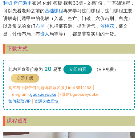
利贞
奇门遁甲
布局 化解 答疑 视频33集+文档1份，非基础课程，
可以先看老师之前的
基础课程
再来学习这门课程，这门课程主要
讲解奇门遁甲中的化解（入墓、空亡、门破、六仪击刑、白虎）
以及常见的奇门
布局
（包括催客源、提升运气，
催桃花
，催文
昌，讨债布局、布
贵人
局等等），都是非常实用的干货。
下载方式
20
此内容查看价格为
易币
立即购买
（VIP免费）
立即升级
购买与下载任何问题请联系客服(Line)8914153 |
(Telegram):
guoxueyouke
| (微信):guoxueyouke
如何获取VIP
|
资源失效反馈
课程截图