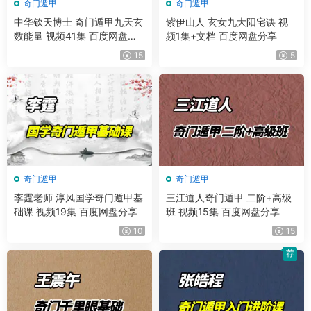
奇门遁甲
奇门遁甲
中华钦天博士 奇门遁甲九天玄
紫伊山人 玄女九大阳宅诀 视
数能量 视频41集 百度网盘分
频1集+文档 百度网盘分享
享
15
5
奇门遁甲
奇门遁甲
李霆老师 淳风国学奇门遁甲基
三江道人奇门遁甲 二阶+高级
础课 视频19集 百度网盘分享
班 视频15集 百度网盘分享
10
15
荐