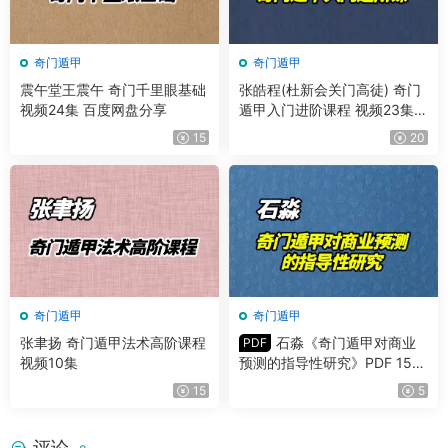
奇门遁甲
奇门遁甲
震午堂王震午 奇门千里眼基础
张皓程(杜新会关门高徒) 奇门
视频24集 百度网盘分享
遁甲入门进阶课程 视频23集
+课件
15
20
奇门遁甲
奇门遁甲
张聿扬 奇门遁甲法术高阶课程
石淼《奇门遁甲对商业
PDF
视频10集
预测的指导性研究》PDF 150
页 百度网盘分享
15
5
评论