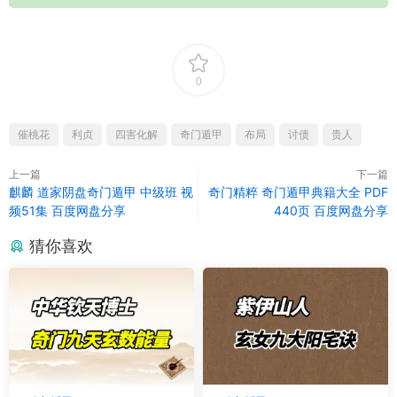
0
催桃花
利贞
四害化解
奇门遁甲
布局
讨债
贵人
上一篇
下一篇
麒麟 道家阴盘奇门遁甲 中级班 视
奇门精粹 奇门遁甲典籍大全 PDF
频51集 百度网盘分享
440页 百度网盘分享
猜你喜欢