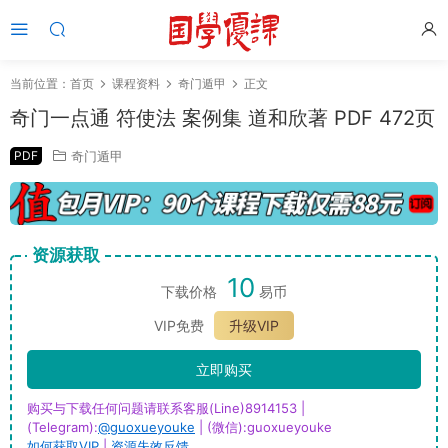
当前位置：
首页
课程资料
奇门遁甲
正文
奇门一点通 符使法 案例集 道和欣著 PDF 472页
PDF
奇门遁甲
资源获取
10
下载价格
易币
VIP免费
升级VIP
立即购买
购买与下载任何问题请联系客服(Line)8914153 |
(Telegram):
@guoxueyouke
| (微信):guoxueyouke
如何获取VIP
|
资源失效反馈