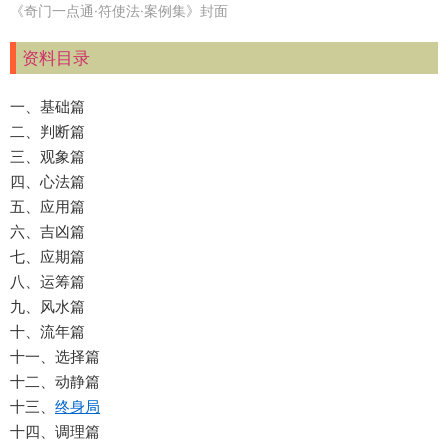
《奇门一点通·符使法·案例集》封面
资料目录
一、基础篇
二、判断篇
三、观象篇
四、心法篇
五、应用篇
六、吉凶篇
七、应期篇
八、运筹篇
九、风水篇
十、流年篇
十一、选择篇
十二、动静篇
十三、
终身局
十四、调理篇