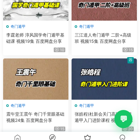
奇门遁甲
奇门遁甲
李霆老师 淳风国学奇门遁甲基
三江道人奇门遁甲 二阶+高级
础课 视频19集 百度网盘分享
班 视频15集 百度网盘分享
10
15
荐
奇门遁甲
奇门遁甲
震午堂王震午 奇门千里眼基础
张皓程(杜新会关门高徒) 奇门
视频24集 百度网盘分享
遁甲入门进阶课程 视频23集
+课件
15
20