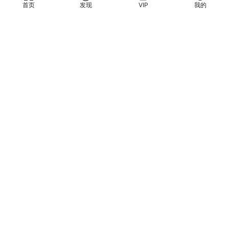
首页
发现
VIP
我的
奇门遁甲
奇门遁甲
张聿扬 奇门遁甲法术高阶课程
石淼《奇门遁甲对商业
PDF
视频10集
预测的指导性研究》PDF 150
页 百度网盘分享
15
5
评论
0
请先
登录
本站所有资料均来自互联网收集或用户分享，本站不拥有此类资料的版权。请
用户下载后24小时内删除！不得传递或用于任何公众商业用途。