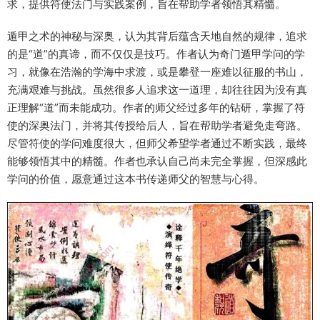
求，提供符使法门与实践案例，旨在帮助学者领悟其精髓。
遁甲之术的神秘与深奥，认为其背后蕴含天地自然的规律，追求
的是“道”的真谛，而不仅仅是技巧。作者认为奇门遁甲学问的学
习，就像在浩瀚的学海中求渡，或是攀登一座难以征服的书山，
充满艰难与挑战。虽然很多人追求这一道理，却往往因为没有真
正理解“道”而未能成功。作者的师父经过多年的钻研，掌握了符
使的深奥法门，并将其传授给后人，旨在帮助学者避免走弯路。
尽管符使的学问难度很大，但师父希望学者通过不断实践，最终
能够领悟其中的精髓。作者也承认自己尚未完全掌握，但深感此
学问的价值，愿意通过这本书传递师父的智慧与心得。