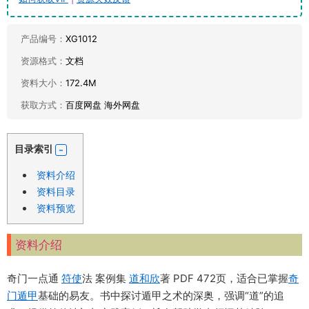
产品编号：
XG1012
资源格式：
文档
资料大小：
172.4M
获取方式：
百度网盘 海外网盘
目录索引
资料介绍
资料目录
资料预览
资料介绍
奇门一点通
符使
法 案例集
道和欣
著 PDF 472页，适合已掌握
奇
门遁甲
基础的易友。书中探讨遁甲之术的深奥，强调“道”的追