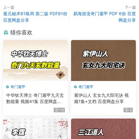
上一篇
下一篇
遁元秘术81格局 第二版 PDF81份
易海游龙奇门遁甲 PDF 6份 百度
百度网盘分享
网盘分享
猜你喜欢
奇门遁甲
奇门遁甲
中华钦天博士 奇门遁甲九天玄
紫伊山人 玄女九大阳宅诀 视
数能量 视频41集 百度网盘分
频1集+文档 百度网盘分享
享
15
5