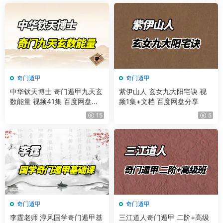
奇门遁甲
奇门遁甲
中华钦天博士 奇门遁甲九天玄
紫伊山人 玄女九大阳宅诀 视
数能量 视频41集 百度网盘分
频1集+文档 百度网盘分享
享
15
5
奇门遁甲
奇门遁甲
李霆老师 淳风国学奇门遁甲基
三江道人奇门遁甲 二阶+高级