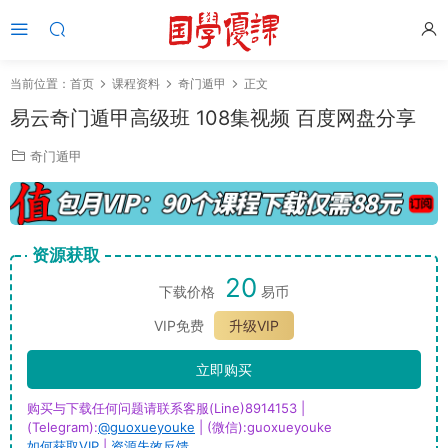
当前位置：
首页
课程资料
奇门遁甲
正文
易云奇门遁甲高级班 108集视频 百度网盘分享
奇门遁甲
资源获取
20
下载价格
易币
VIP免费
升级VIP
立即购买
购买与下载任何问题请联系客服(Line)8914153 |
(Telegram):
@guoxueyouke
| (微信):guoxueyouke
如何获取VIP
|
资源失效反馈