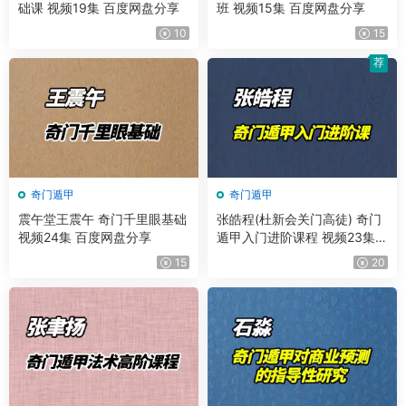
础课 视频19集 百度网盘分享
班 视频15集 百度网盘分享
10
15
荐
奇门遁甲
奇门遁甲
震午堂王震午 奇门千里眼基础
张皓程(杜新会关门高徒) 奇门
视频24集 百度网盘分享
遁甲入门进阶课程 视频23集
+课件
15
20