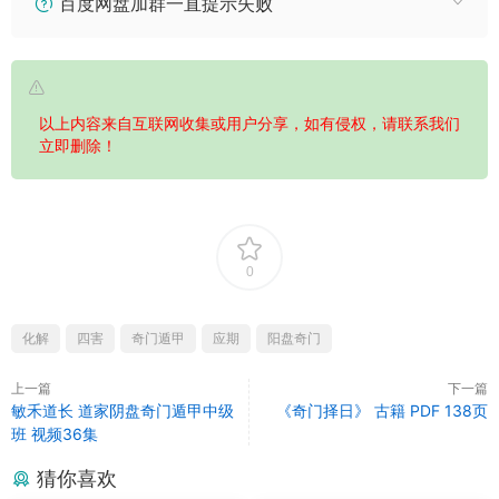
百度网盘加群一直提示失败
以上内容来自互联网收集或用户分享，如有侵权，请联系我们
立即删除！
0
化解
四害
奇门遁甲
应期
阳盘奇门
上一篇
下一篇
敏禾道长 道家阴盘奇门遁甲中级
《奇门择日》 古籍 PDF 138页
班 视频36集
猜你喜欢