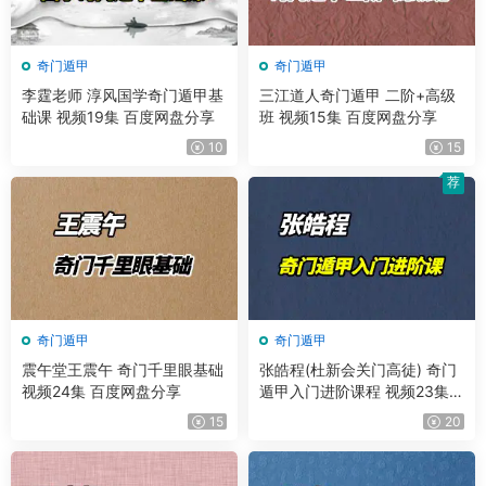
奇门遁甲
奇门遁甲
李霆老师 淳风国学奇门遁甲基
三江道人奇门遁甲 二阶+高级
础课 视频19集 百度网盘分享
班 视频15集 百度网盘分享
10
15
荐
奇门遁甲
奇门遁甲
震午堂王震午 奇门千里眼基础
张皓程(杜新会关门高徒) 奇门
视频24集 百度网盘分享
遁甲入门进阶课程 视频23集
+课件
15
20