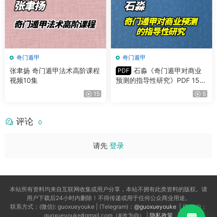
奇门遁甲
奇门遁甲
张聿扬 奇门遁甲法术高阶课程
石淼《奇门遁甲对商业
PDF
视频10集
预测的指导性研究》PDF 150
页 百度网盘分享
15
5
评论
0
请先
登录
本站所有资料均来自互联网收集或用户分享，本站不拥有此类资料的版权。请
用户下载后24小时内删除！不得传递或用于任何公众商业用途。
联系方式：(微信): guoxueyouke | (Telegram)：
@guoxueyouke
| (Email)：
guoxueyouke#gmail.com（#改为@） |
隐私政策