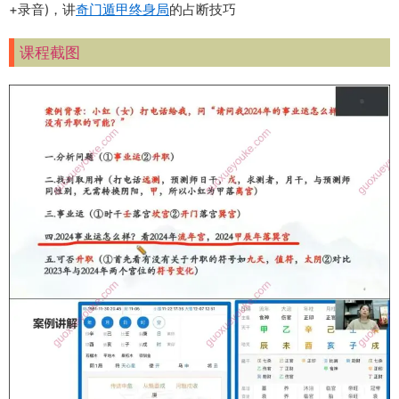
+录音)，讲
奇门遁甲
终身局
的占断技巧
课程截图