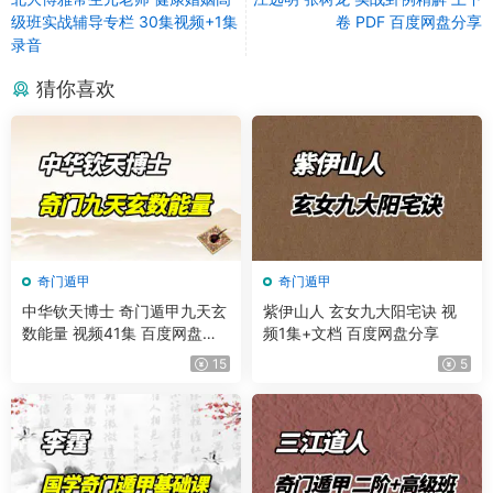
级班实战辅导专栏 30集视频+1集
卷 PDF 百度网盘分享
录音
猜你喜欢
奇门遁甲
奇门遁甲
中华钦天博士 奇门遁甲九天玄
紫伊山人 玄女九大阳宅诀 视
数能量 视频41集 百度网盘分
频1集+文档 百度网盘分享
享
15
5