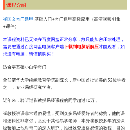
课程介绍
崔国文
奇门遁甲
基础入门+奇门遁甲高级应用（高清视频41集
+课件）
本课程资料已无法在百度网盘正常分享，故只能加密压缩处理，
需要您通过百度网盘电脑客户端
下载到电脑后解压
才能观看，如
您没有电脑，请谨慎购买！
适合零基础小白学奇门
曾任清华大学继续教育学院副院长，新中国首批访美的52位学者
之一，专业易经研究学者。
近年来，聆听过崔教授易经课程的同学超过10万，
崔教授讲课非常通俗易懂，受到众多易经爱好者的称赞，他的课
程逻辑性非常强，区别于其他易学老师，本身崔教授多年的授课
经验加上他对奇门的深入研究，推出这套通俗易懂的教程，目的