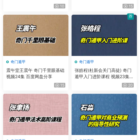
10
15
荐
奇门遁甲
奇门遁甲
震午堂王震午 奇门千里眼基础
张皓程(杜新会关门高徒) 奇门
视频24集 百度网盘分享
遁甲入门进阶课程 视频23集
+课件
15
20