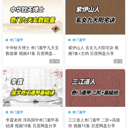
奇门遁甲
奇门遁甲
中华钦天博士 奇门遁甲九天玄
紫伊山人 玄女九大阳宅诀 视
数能量 视频41集 百度网盘分
频1集+文档 百度网盘分享
享
15
5
奇门遁甲
奇门遁甲
李霆老师 淳风国学奇门遁甲基
三江道人奇门遁甲 二阶+高级
础课 视频19集 百度网盘分享
班 视频15集 百度网盘分享