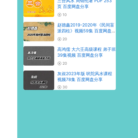
三合风水 周锦伦著 PDF 253
页 百度网盘分享
10
赵德鑫2019-2020年《民间盲
派四柱》视频59集 百度网盘分
享
20
高鸿儒 大六壬高级课程 弟子班
39集视频 百度网盘分享
20
灰叔2023年版 吠陀风水课程
视频78集 百度网盘分享
30