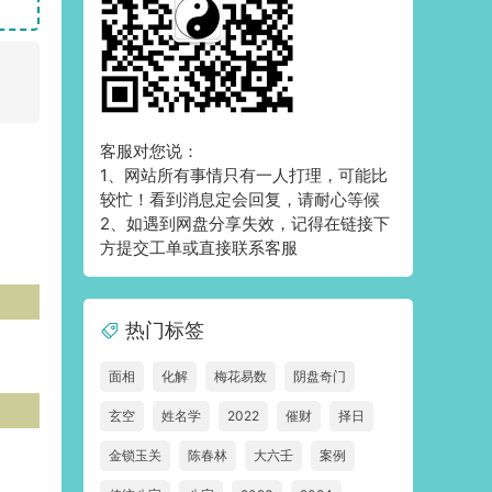
客服对您说：
1、网站所有事情只有一人打理，可能比
较忙！看到消息定会回复，请耐心等候
2、如遇到网盘分享失效，记得在链接下
方提交工单或直接联系客服
热门标签
面相
化解
梅花易数
阴盘奇门
玄空
姓名学
2022
催财
择日
金锁玉关
陈春林
大六壬
案例