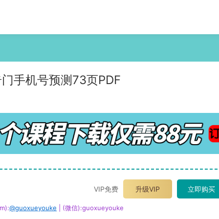
门手机号预测73页PDF
VIP免费
升级VIP
立即购买
m):
@guoxueyouke
| (微信):guoxueyouke