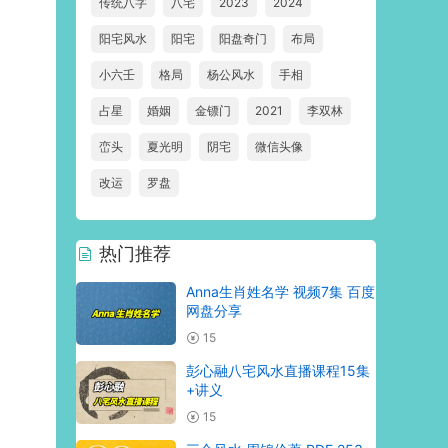
传统八字
八宅
2023
2024
阳宅风水
阳宅
阳盘奇门
布局
小六壬
格局
杨公风水
手相
占星
婚姻
金镖门
2021
李双林
峦头
夏光明
阴宅
微信头像
改运
罗盘
热门推荐
Anna生肖姓名学 视频7集 百度
网盘分享
15
彭心融八宅风水直播课程15集
+讲义
15