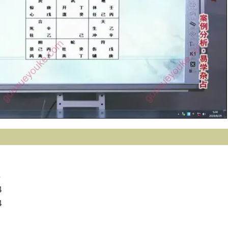
4
4
4