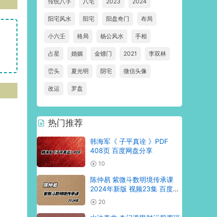
传统八字
八宅
2023
2024
阳宅风水
阳宅
阳盘奇门
布局
小六壬
格局
杨公风水
手相
占星
婚姻
金镖门
2021
李双林
峦头
夏光明
阴宅
微信头像
改运
罗盘
热门推荐
韩海军《 子平真诠 》PDF
408页 百度网盘分享
10
陈仲易 紫微斗数明境传承课
2024年新版 视频23集 百度网
盘分享
20