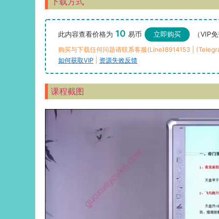
下载方式
10
此内容查看价格为
易币
立即购买
（VIP
购买与下载任何问题请联系客服(Line)8914153 | (Telegra
如何获取VIP
|
资源失效反馈
课程截图