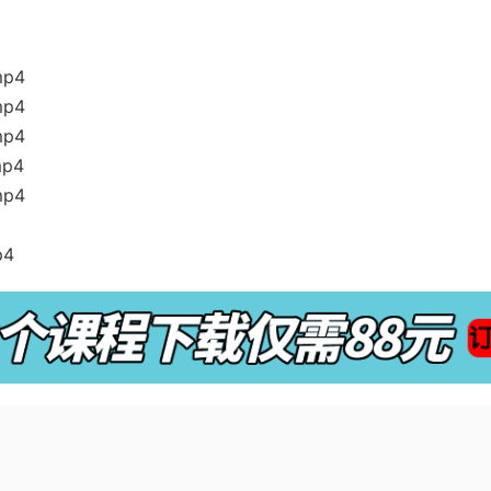
p4
p4
p4
p4
p4
4