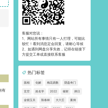
客服对您说：
1、网站所有事情只有一人打理，可能比
较忙！看到消息定会回复，请耐心等候
2、如遇到网盘分享失效，记得在链接下
方提交工单或直接联系客服
热门标签
面相
化解
梅花易数
阴盘奇门
询有
玄空
姓名学
2022
催财
择日
金锁玉关
陈春林
大六壬
案例