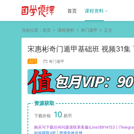
首页
课程资料
当前位置：
首页
课程资料
奇门遁甲
正文
宋惠彬奇门遁甲基础班 视频31集
入门
奇门遁甲
资源获取
10
下载价格
易币
购买与下载任何问题请联系客服(Line)8914153 | (Telegra
如何获取VIP
|
资源失效反馈