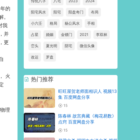
传统八字
八宅
2023
2024
多年的
阳宅风水
阳宅
阳盘奇门
布局
解。
小六壬
格局
杨公风水
手相
对我
，并
占星
婚姻
金镖门
2021
李双林
，更
峦头
夏光明
阴宅
微信头像
改运
罗盘
自
， 火
热门推荐
定
旺旺屋贺老师面相识人 视频13
集 百度网盘分享
15
对物理
陈春林 故宫典藏《梅花易数》
点窍 百度网盘分享
15