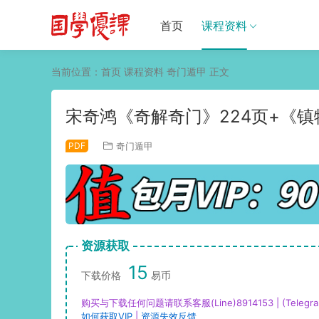
首页
课程资料
当前位置：
首页
课程资料
奇门遁甲
正文
宋奇鸿《奇解奇门》224页+《镇物
PDF
奇门遁甲
资源获取
15
下载价格
易币
购买与下载任何问题请联系客服(Line)8914153 | (Telegra
如何获取VIP
|
资源失效反馈