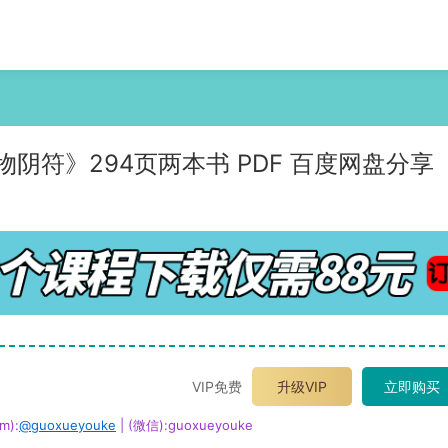
阴符》294页两本书 PDF 百度网盘分享
VIP免费
升级VIP
立即购买
m):
@guoxueyouke
| (微信):guoxueyouke