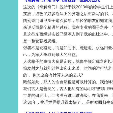
《奇解奇门》用节令气智过好一生的方法论
这次的《奇解奇门》脱胎于我2013年的给学生
实践，增改了好多断法上的弊端之后重新写的书。
阔别奇门遁甲圈子这么多年，年轻的朋友们知道我
来说反而是个精进的过程。我在专业的圈子之外，
且这些东西经过实践已经深入到了我的血脉当中。
是一整套强者思维。
强者不是硬碰硬，而是知阴阳、晓进退。永远用最
己，为家人争取到最大的利益。
人这辈子的事情大多是定数，就像牛顿定律之所以
箭发射之前就能计算出它未来某一时间的运行轨道
的， 你怎么会有计算未来的公式?
既然如此，那人的命自然也是可以计算的。我始终
我们古人是善良的，古人把所有的聪明才智都用来
世界的研究上。二者没有谁比谁高级，在我看来，
这30年，物理世界提升得太快了， 是时候回归生