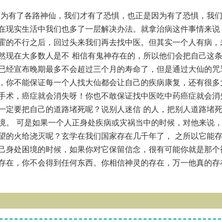
因为有了各路神仙，我们才有了恐惧，也正是因为有了恐惧，我
在现实生活中我们也多了一层解决办法。就拿治病这件事情来说
霍的不行之后，回过头来我们再去找中医。但其实一个人有病，
然现在大多数人是不 相信有鬼神存在的，所以他们会把自己这
已经宣布晚期最多不会超过三个月的寿命了，但是通过大仙的咒
，你不能保证每一个人找大仙都会让自己的疾病康复，还有很多
手术，癌症就会消失呀！你也不敢保证找中医吃中药癌症就会消
一定要把自己的道路堵死呢？说别人迷信 的人，把别人道路堵
境。 可是如果一个人正身处疾病或灾祸当中的时候，对他来说
望的火给浇灭呢？玄学在我们国家存在几千年了， 之所以它能
己身处困境的时候，如果你对它保留信念，很有可能你就是那个
存在，你不会得到任何东西。你相信神灵的存在，万一他真的存