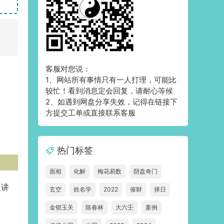
客服对您说：
1、网站所有事情只有一人打理，可能比
较忙！看到消息定会回复，请耐心等候
2、如遇到网盘分享失效，记得在链接下
方提交工单或直接联系客服
热门标签
面相
化解
梅花易数
阴盘奇门
次讲
玄空
姓名学
2022
催财
择日
金锁玉关
陈春林
大六壬
案例