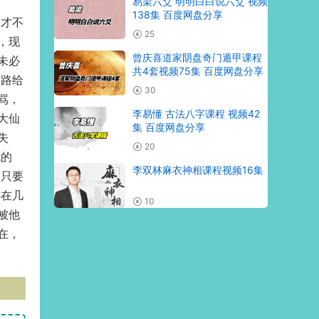
易梁六爻 明明白白说六爻 视频
138集 百度网盘分享
们才不
25
，现
曾庆喜道家阴盘奇门遁甲课程
未必
共4套视频75集 百度网盘分享
条路给
30
骂，
李易懂 古法八字课程 视频42
大仙
集 百度网盘分享
失
20
死的
李双林麻衣神相课程视频16集
，只要
存在几
10
被他
在，