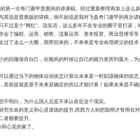
们上的第一次奇门遁甲普惠班的讲课稿。经过重新整理再加上这么
与其说是普惠版的讲稿，倒不如说是我对飞盘奇门遁甲的再次讲
只不过是个“网红”。说实话，这么多年不在专业的圈子里打滚，
学会了编程、运营、销售、流量运营、资本投资、商业思维等等
走过了这么一大圈，我带回来的，不单单是专业命理师父的技术
小的回撤保存自己，在顺风的时候让自己的能力发挥到最大，为
可以通过当下的物体运动状态计算出未来某一时刻该物体的状态
，其前提就是基于未来是确定的所以才能计算！如果未来是不确
想不明白，为什么国人总是不承认命定这个现实。
研究生命的意义和心灵道德的提升,而西方人则把聪明才智用在
二者都要提升。
命和心灵的家了。