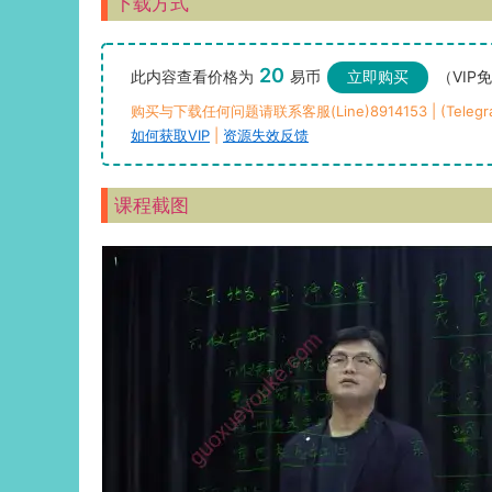
下载方式
20
此内容查看价格为
易币
立即购买
（VIP
购买与下载任何问题请联系客服(Line)8914153 | (Telegra
如何获取VIP
|
资源失效反馈
课程截图