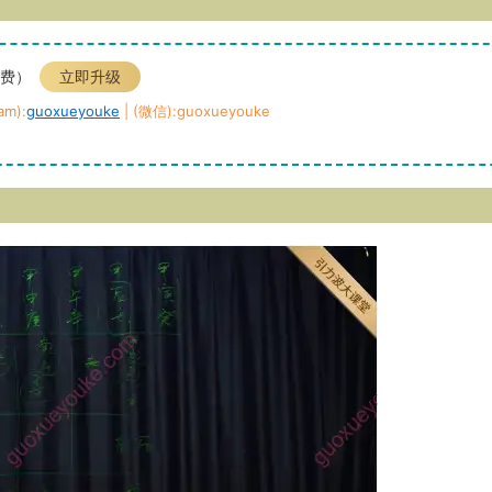
免费）
立即升级
m):
guoxueyouke
| (微信):guoxueyouke