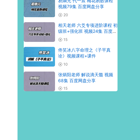
易熵元 代一宸 梅花易数课程
视频79集 百度网盘分享
20
相天老师 六爻专项进阶课程 初
级班+强化班 视频24集 百度网
盘分享
15
佟笑冰八字命理之《子平真
诠》视频课程+课件
10
张炳阳老师 解说滴天髓 视频
68集 百度网盘分享
15