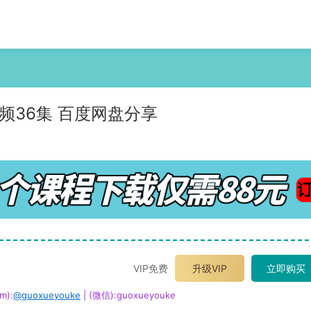
频36集 百度网盘分享
VIP免费
升级VIP
立即购买
m):
@guoxueyouke
| (微信):guoxueyouke