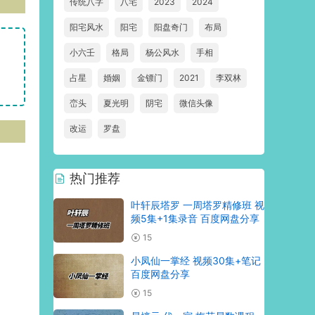
传统八字
八宅
2023
2024
阳宅风水
阳宅
阳盘奇门
布局
小六壬
格局
杨公风水
手相
占星
婚姻
金镖门
2021
李双林
峦头
夏光明
阴宅
微信头像
改运
罗盘
热门推荐
叶轩辰塔罗 一周塔罗精修班 视
频5集+1集录音 百度网盘分享
15
小凤仙一掌经 视频30集+笔记
百度网盘分享
15