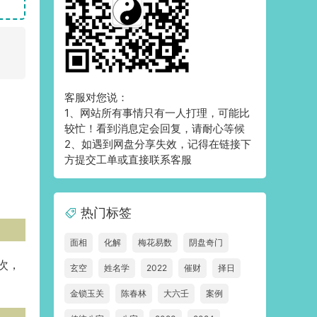
客服对您说：
1、网站所有事情只有一人打理，可能比
较忙！看到消息定会回复，请耐心等候
2、如遇到网盘分享失效，记得在链接下
方提交工单或直接联系客服
热门标签
面相
化解
梅花易数
阴盘奇门
次，
玄空
姓名学
2022
催财
择日
金锁玉关
陈春林
大六壬
案例