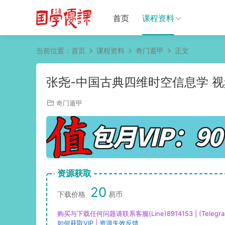
首页
课程资料
当前位置：
首页
课程资料
奇门遁甲
正文
张尧-中国古典四维时空信息学 视
奇门遁甲
资源获取
20
下载价格
易币
购买与下载任何问题请联系客服(Line)8914153 | (Telegra
如何获取VIP
|
资源失效反馈