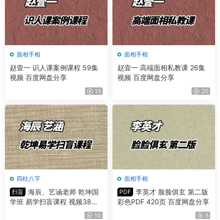
面相手相
面相手相
赵壹一 识人课案例课程 59集
赵壹一 高端面相私教课 26集
视频 百度网盘分享
视频 百度网盘分享
15
20
四柱八字
面相手相
海辰、艺涵老师 乾坤国
李英才 脸脸俱玄 第二版
扫盲
PDF
学班 易学扫盲课程 视频38集
彩色PDF 420页 百度网盘分享
百度网盘分享
10
5