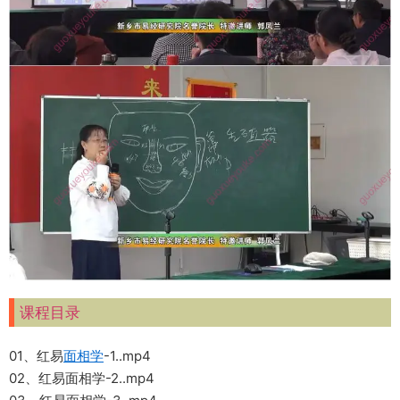
课程目录
01、红易
面相学
-1..mp4
02、红易面相学-2..mp4