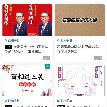
面相手相
面相手相
萧湘居士 《萧湘手相学
石园园易学识人课 视频42集
PDF
例解469福》《萧湘相法手相
百度网盘分享
面相流年详解》PDF
5
15
荐
面相手相
面相手相