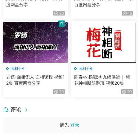
度网盘分享
百度网盘分享
20
15
荐
面相手相
面相手相
罗镇-面相识人 面相课程 视频1
陈春林 杨淑滟 九纬洪运｜ 梅
2集 百度网盘分享
花神相断陪跑班 视频20集
20
20
评论
0
请先
登录