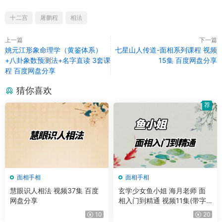
十二宫
屠鹏程
相法
上一篇
下一篇
姚元江形象命理学（黄鉴体系）
七星山人传道-面相系列课程 视频
+八卦象数预测法+名字直读 3套课
15集 百度网盘分享
程 百度网盘分享
猜你喜欢
荐
面相手相
面相手相
慧眼识人相法 视频37集 百度
玄学少女鱼小姐 海月老师 面
网盘分享
相入门到精通 视频11集(带字
幕)
10
20