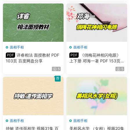
面相手相
面相手相
详睿相法 面授教材 PDF
《俏梅花神相闪电眼》
PDF
PDF
103页 百度网盘分享
上下册 邓海一著 PDF 153页
百度网盘分享
5
5
荐
面相手相
面相手相
持敏 道传面相学 视频31集 百
美相风水学 （女相）视频20集