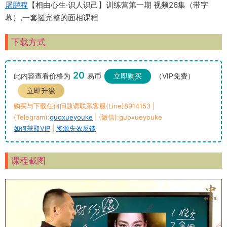
屠鹏程
【相由心生·识人识己】训练营第一期 视频26集（带字
幕）,一套挺完整的面相课程
下载方式
20
此内容查看价格为
易币
立即购买
（VIP免费）
立即升级
购买与下载任何问题请联系客服(Line)8914153 |
(Telegram):
guoxueyouke
| (微信):guoxueyouke
如何获取VIP
|
资源失效反馈
课程截图