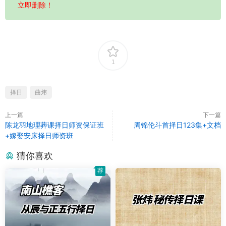
立即删除！
1
择日
曲炜
上一篇
下一篇
陈龙羽地理葬课择日师资保证班
周锦伦斗首择日123集+文档
+嫁娶安床择日师资班
猜你喜欢
荐