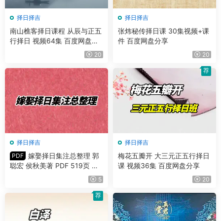
择日择吉
择日择吉
南山樵客择日课程 从辰与正五
张炜秘传择日课 30集视频+课
行择日 视频64集 百度网盘分
件 百度网盘分享
享
20
20
荐
择日择吉
择日择吉
嫁娶择日集注总整理 郭
梅花五瓣开 大三元正五行择日
PDF
聪宏 侯秋美著 PDF 519页 百
课 视频36集 百度网盘分享
度网盘分享
5
20
荐