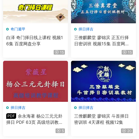
奇门遁甲
择日择吉
白泽 奇门择日线上课程 视频1
三僚麒麟堂 廖锦滨 正五行择
6集 百度网盘分享
日密训班 视频15集 百度网盘
分享
15
15
择日择吉
择日择吉
余永海著 杨公三元元卦
三僚麒麟堂 廖锦滨 斗首择日
PDF
择日 PDF 63页 高级培训教学
密训班 4天课程 视频12集
课程配套书
5
20