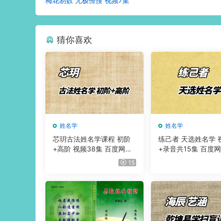
梅花易数 无极僚搜 视频7集
猜你喜欢
姓名学
姓名学
芯玥古法姓名学课程 初阶
练己者 天选姓名学 
+高阶 视频38集 百度网盘
+录音共15集 百度
分享
享
15