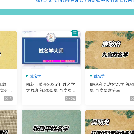
瑞希老师 名情财生肖姓名学进阶班 视频41集 百度网
荐
姓名学
姓名学
视频
梅花五瓣开2025年 姓名学
廉破府 九宫姓名学 视频
网盘分
大师班 视频30集 百度网盘
集 百度网盘分享
分享
5
20