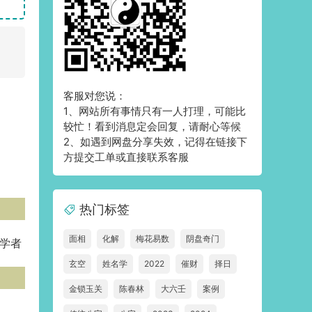
客服对您说：
1、网站所有事情只有一人打理，可能比
较忙！看到消息定会回复，请耐心等候
2、如遇到网盘分享失效，记得在链接下
方提交工单或直接联系客服
热门标签
面相
化解
梅花易数
阴盘奇门
学者
玄空
姓名学
2022
催财
择日
金锁玉关
陈春林
大六壬
案例