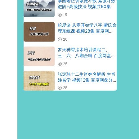
泰国老正讲紫微斗数 紫微斗数
进阶+高级技法 视频共90集
15
拾易谈 从零开始学八字 蒙氏命
理系统课 视频28集 百度网盘
分享
20
罗天神霄法术培训课程二、
三、六、八期合辑 百度网盘分
享
25
张定玮十二生肖姓名解析 生肖
姓名学 视频12集 百度网盘分
享
25