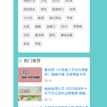
传统八字
八宅
2023
2024
阳宅风水
阳宅
阳盘奇门
布局
小六壬
格局
杨公风水
手相
占星
婚姻
金镖门
2021
李双林
峦头
夏光明
阴宅
微信头像
改运
罗盘
热门推荐
夏光明《十倍速八字功力突破
班》视频10集 百度网盘分享
15
鲲侯命理八字-2023癸卯年十
天干日元流年运势预测 视频10
集 百度网盘分享
15