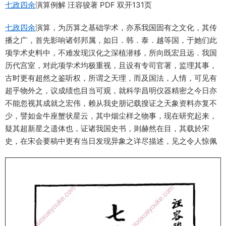
七政四余
演算例解 汪容骏著 PDF 双开131页
七政四余
演算，为历算之基础学术，亦系我国固有之文化，其传
播之广，首先影响诸邻邦属，如日．韩．泰．越等国，于她们此
项学术史料中，不难发现汉化之深植潜移，所向既宏且远．我国
历代宫室，对此项学术均极重视，且设有专司官署，监理其事，
古时更有超然之鉴听权，所谓之天理，而及国法，人情，可见有
超乎物外之，议成绩也目当可观，就科学昌明仪器精密之今日亦
不能忽视其成就之宏伟，赖从我史朋记载搜证之天象资料亦复不
少，譬如金牛座蟹状星云，其中烟尘样之物事，现在研究起来，
疑其超新星之遗体也，证诸我国史书，则赫然在目，其载於宋
史，在宋会要稿中更有当日发现异象之详尽描述，见之令人惊佩