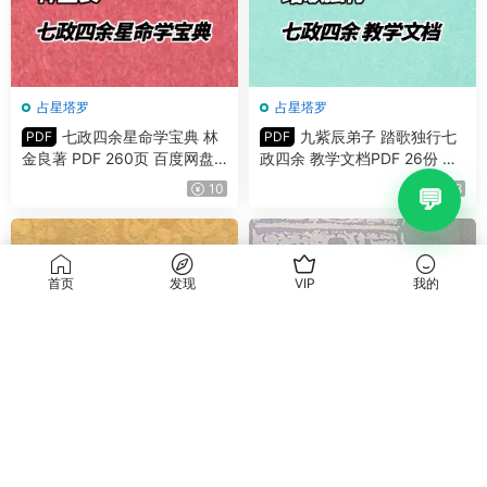
占星塔罗
占星塔罗
七政四余星命学宝典 林
九紫辰弟子 踏歌独行七
PDF
PDF
金良著 PDF 260页 百度网盘
政四余 教学文档PDF 26份 百
分享
度网盘分享
10
18
首页
发现
VIP
我的
占星塔罗
占星塔罗
谢知念 教你学七政 视频17集
寒水老师 果老星宗星学大成
百度网盘分享
视频24集+录音1集 百度网盘
分享
10
15