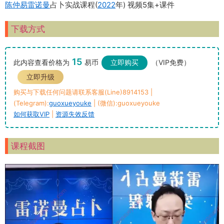
陈仲易
雷诺曼
占卜实战课程(
2022
年) 视频5集+课件
下载方式
15
此内容查看价格为
易币
立即购买
（VIP免费）
立即升级
购买与下载任何问题请联系客服(Line)8914153 |
(Telegram):
guoxueyouke
| (微信):guoxueyouke
如何获取VIP
|
资源失效反馈
课程截图