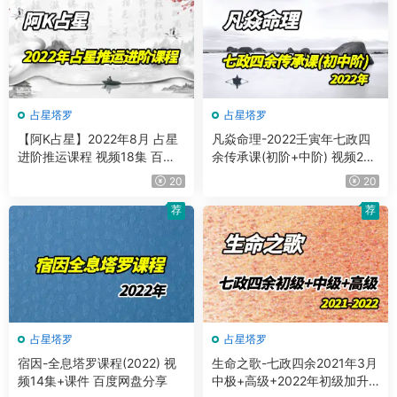
占星塔罗
占星塔罗
【阿K占星】2022年8月 占星
凡焱命理-2022壬寅年七政四
进阶推运课程 视频18集 百度
余传承课(初阶+中阶) 视频27
网盘分享
集 百度网盘分享
20
20
荐
荐
占星塔罗
占星塔罗
宿因-全息塔罗课程(2022) 视
生命之歌-七政四余2021年3月
频14集+课件 百度网盘分享
中极+高级+2022年初级加升