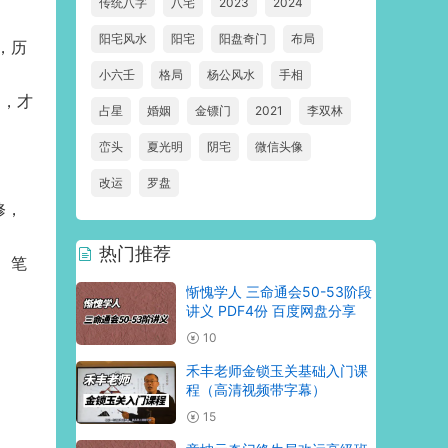
传统八字
八宅
2023
2024
阳宅风水
阳宅
阳盘奇门
布局
，历
小六壬
格局
杨公风水
手相
训，才
占星
婚姻
金镖门
2021
李双林
峦头
夏光明
阴宅
微信头像
改运
罗盘
修，
热门推荐
 笔
惭愧学人 三命通会50-53阶段
讲义 PDF4份 百度网盘分享
10
禾丰老师金锁玉关基础入门课
程（高清视频带字幕）
15