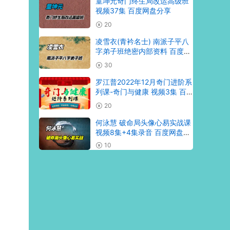
童坤元奇门终生局改运高级班
视频37集 百度网盘分享
20
凌雪衣(青衿名士) 南派子平八
字弟子班绝密内部资料 百度网
盘分享
30
罗江普2022年12月奇门进阶系
列课-奇门与健康 视频3集 百
度网盘分享
20
何泳慧 破命局头像心易实战课
视频8集+4集录音 百度网盘分
享
10