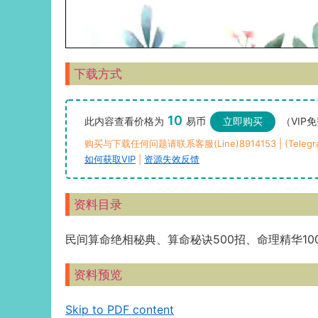
下载方式
10
此内容查看价格为
易币
立即购买
（VIP
购买与下载任何问题请联系客服(Line)8914153 | (Telegra
如何获取VIP
|
资源失效反馈
资料目录
民间算命绝相秘典、算命秘诀500招、命理精华10
资料预览
Skip to PDF content