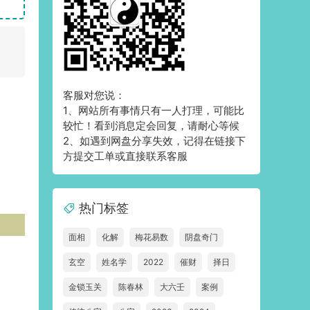
客服对您说：
1、网站所有事情只有一人打理，可能比
较忙！看到消息定会回复，请耐心等候
2、如遇到网盘分享失效，记得在链接下
方提交工单或直接联系客服
热门标签
面相
化解
梅花易数
阴盘奇门
玄空
姓名学
2022
催财
择日
金锁玉关
陈春林
大六壬
案例