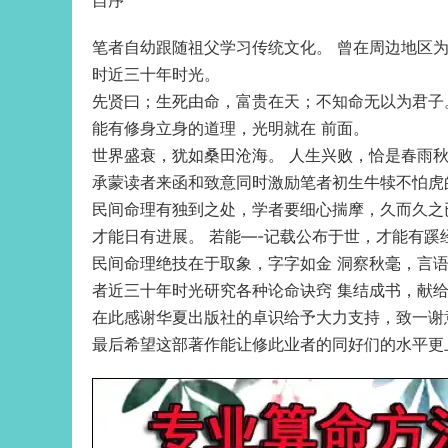
自序
笔者自幼跟随祖父学习传统文化。 曾在周边地区为
时近三十年时光。
先贤曰；生死由命，富贵在天；不知命无以为君子
能有修身立身的道理，光明就在 前面。
世界盛衰，犹如桑田沧海。 人生兴败，恰是春雨
承蒙读者来函和致意同时激励笔者初生牛犊不怕虎
民间命理有独到之处，学者要细心揣摩，久而久之
才能日有进展。 若能—-记载公布于世，才能有蹊
民间命理绝技在于取象，字字如金 洞察秋毫，言语
者近三十年时光研究各种论命诀窍 集结成书，献
在此感谢华夏出版社的卓识给予大力支持，致一谢
最后希望这部著作能让修此业者的同好们的水平更