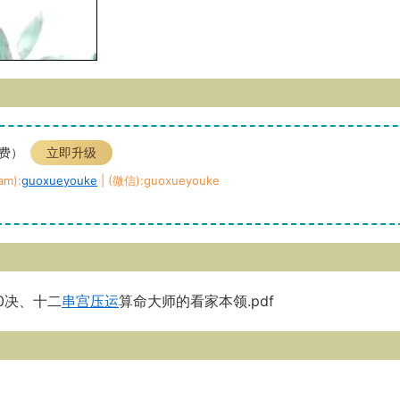
免费）
立即升级
m):
guoxueyouke
| (微信):guoxueyouke
0决、十二
串宫压运
算命大师的看家本领.pdf