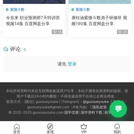
紫微斗数
紫微斗数
令东来 职业预测师7天特训营
康钰涵紫微斗数弟子研修班 视
视频14集 百度网盘分享
频190集 百度网盘分享
15
25
评论
0
请先
登录
本站所有资料均来自互联网收集或用户分享，本站不拥有此类资料的版权。请
用户下载后24小时内删除！不得传递或用于任何公众商业用途。
联系方式：(微信): guoxueyouke | (Telegram)：
@guoxueyouke
| (Email)：
guoxueyouke#gmail.com（#改为@） |
隐私政策
© 2022-2025 guoxueyouke.com
国学优课
|
国学资料下载
|
易学资料下载
首页
发现
VIP
我的