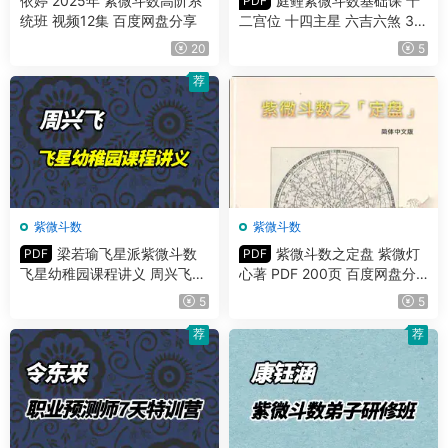
依婷 2025年 紫微斗数高阶系
庭鲤紫微斗数基础课 十
PDF
统班 视频12集 百度网盘分享
二宫位 十四主星 六吉六煞 3份
PDF课件
20
5
荐
紫微斗数
紫微斗数
梁若瑜飞星派紫微斗数
紫微斗数之定盘 紫微灯
PDF
PDF
飞星幼稚园课程讲义 周兴飞主
心著 PDF 200页 百度网盘分
讲 PDF 297页
享
5
5
荐
荐