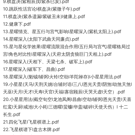
9.棋盘决(紫相辰戌l紫杀巳亥).pdf
10.跳跃性活宫论l棋盘决(紫微子午).pdf
11.棋盘决(紫杀遗漏l紫破丑未)l健康上.pdf
12.健康下.pdf
13.星曜情克、星五行与宫气影响l星曜深入(紫机太阳上).pdf
14.星曜深入(太阳下武曲天同廉贞).pdf
15.星与星化学效果l星曜流限混合作用l五行局与宫气l星曜格局过
宫l角色对比性l星曜深入(天府太阴贪狼巨门天相上).pdf
16.星曜深入(天相下、天梁七杀、破军上).pdf
17.星曜深入(破军下、昌曲).pdf
18.星曜深入(魁钺l辅弼l火铃l空劫l羊陀禄存)l小星星用法.pdf
19.小星星(天马l天刑天姚l台辅封诰l三八l恩光天贵l阴煞l劫煞天煞l
天巫l天月l天才l天寿l天官l天福l寡宿顾辰l天哭天虚l天空）.pdf
20.小星星用法(截空旬空l龙池凤阁l昌曲l空劫l辅弼l恩光天贵l天喜
红鸾l天厨l咸池l大小耗l三德曜l蜚蠊l华盖l破碎l天使天伤）l 十二
长生.pdf
21.四化飞星l飞星棋谱上.pdf
22.飞星棋谱下l盘古木牌.pdf