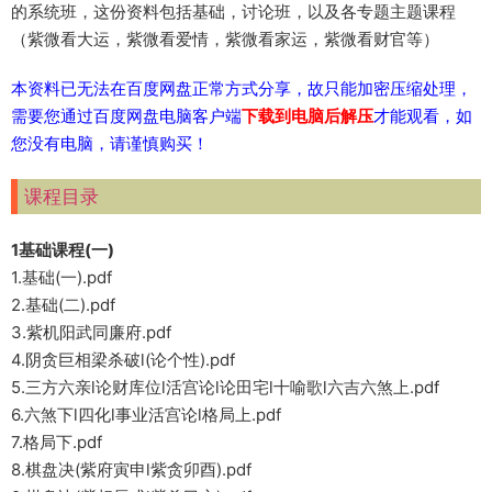
的系统班，这份资料包括基础，讨论班，以及各专题主题课程
（紫微看大运，紫微看爱情，紫微看家运，紫微看财官等）
本资料已无法在百度网盘正常方式分享，故只能加密压缩处理，
需要您通过百度网盘电脑客户端
下载到电脑后解压
才能观看，如
您没有电脑，请谨慎购买！
课程目录
1基础课程(一)
1.基础(一).pdf
2.基础(二).pdf
3.紫机阳武同廉府.pdf
4.阴贪巨相梁杀破l(论个性).pdf
5.三方六亲l论财库位l活宫论l论田宅l十喻歌l六吉六煞上.pdf
6.六煞下l四化l事业活宫论l格局上.pdf
7.格局下.pdf
8.棋盘决(紫府寅申l紫贪卯酉).pdf