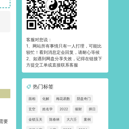
客服对您说：
1、网站所有事情只有一人打理，可能比
较忙！看到消息定会回复，请耐心等候
2、如遇到网盘分享失效，记得在链接下
方提交工单或直接联系客服
热门标签
面相
化解
梅花易数
阴盘奇门
玄空
姓名学
2022
催财
择日
金锁玉关
陈春林
大六壬
案例
需要