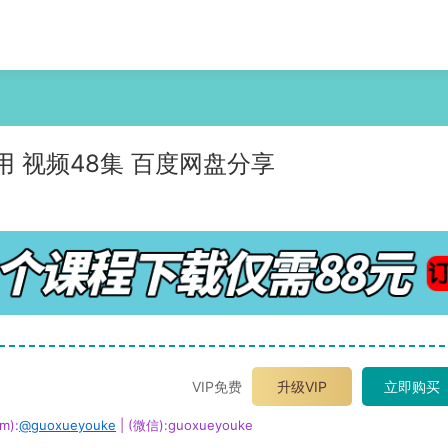
 视频48集 百度网盘分享
VIP免费
升级VIP
立即购买
m):
@guoxueyouke
| (微信):guoxueyouke