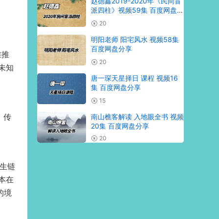
赵德鑫2019-2020年《民间盲
派四柱》视频59集 百度网盘分
享
20
明阳老师 阳宅风水 视频58集
百度网盘分享
准推
20
未知
唐一琛天星择日 课程 视频16
集 百度网盘分享
15
，传
南山樵客解读 入地眼全书 视频
20集 百度网盘分享
20
产生链
本在
的境