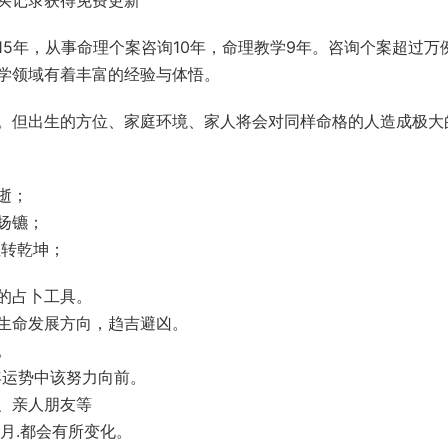
买记录获得免费更新
5年，从事命理个案咨询10年，命理教学9年。咨询个案超过万
学领域有着丰富的经验与体悟。
。但出生的方位、家庭环境、家人将会对同样命格的人造成极大
逝；
扬镳；
扭转乾坤；
的占卜工具。
生命发展方向，趋吉避凶。
。
年运势中该努力向前。
、亲人朋友等
月.都会有所变化。