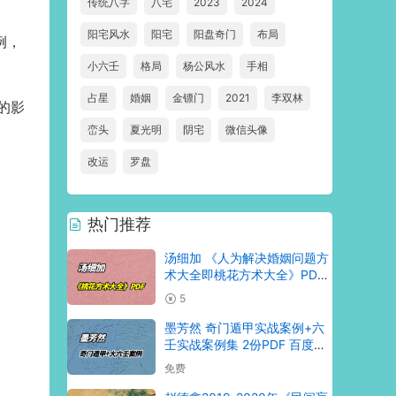
传统八字
八宅
2023
2024
阳宅风水
阳宅
阳盘奇门
布局
例，
小六壬
格局
杨公风水
手相
占星
婚姻
金镖门
2021
李双林
的影
峦头
夏光明
阴宅
微信头像
改运
罗盘
热门推荐
汤细加 《人为解决婚姻问题方
术大全即桃花方术大全》PDF
509页 百度网盘分享
5
墨芳然 奇门遁甲实战案例+六
壬实战案例集 2份PDF 百度网
盘分享
免费